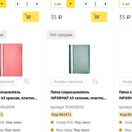
1 шт.
1 шт.
35
35
a
a
аж
Хит продаж
-просмотр
Экспресс-просмотр
Экспр
росшиватель
Папка скоросшиватель
Папка 
А5 красная, пластик
INFORMAT А5 зеленая, пластик
INFORM
карман для маркировки
180 мкм, карман для маркировки
180 мк
C401805R
Артикул TC401805G
Артику
72
Код 062471
Код 06
МСК:
Под заказ
Склад МСК:
Под заказ
Скл
...
...
од:
Под заказ
Ваш город:
Под заказ
Ваш 