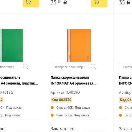
35
35
84
a
a
-просмотр
Экспресс-просмотр
Экспр
росшиватель
Папка скоросшиватель
Папка 
А4 зеленая, пластик
INFORMAT А4 оранжевая,
INFORM
карман для
пластик 180 мкм, карман для
пластик
CP4018G
Артикул TC4018O
Артику
и, с перфорацией
маркировки
маркир
82
Код 062530
Код 06
МСК:
Под заказ
Склад МСК:
Под заказ
Скл
...
...
од:
Под заказ
Ваш город:
Под заказ
Ваш 
по:
Заказать по:
Заказа