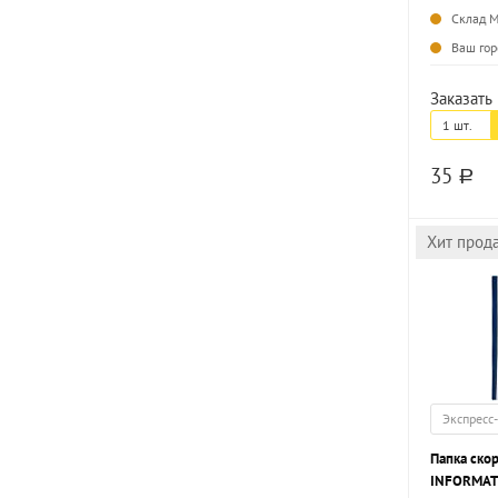
Склад 
Ваш гор
Заказать 
1 шт.
35
a
Хит прод
Экспресс
Папка ско
INFORMAT 