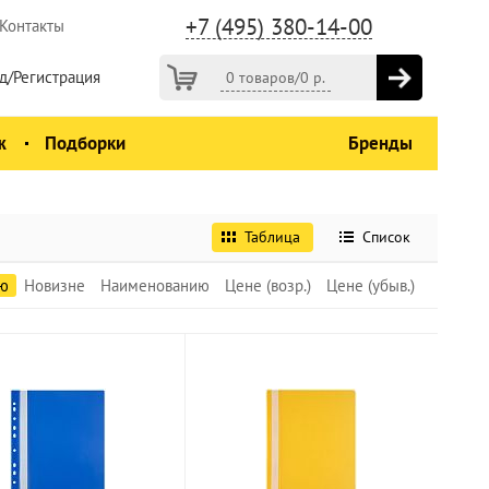
+7 (495) 380-14-00
Контакты
д/Регистрация
0 товаров
/
0
р.
ж
Подборки
Бренды
Таблица
Список
ю
Новизне
Наименованию
Цене (возр.)
Цене (убыв.)