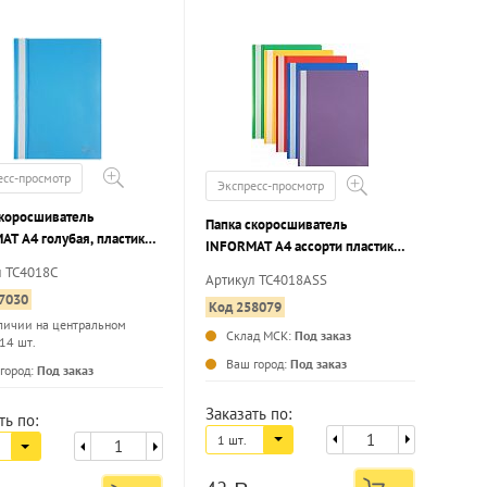
есс-просмотр
Экспресс-просмотр
скоросшиватель
Папка скоросшиватель
AT А4 голубая, пластик
INFORMAT А4 ассорти пластик
м, карман для маркировки
180 мкм карман для маркировки
л TC4018C
Артикул TC4018ASS
7030
Код 258079
личии на центральном
Склад МСК:
Под заказ
 14 шт.
...
...
Ваш город:
Под заказ
город:
Под заказ
Заказать по:
ть по:
1 шт.