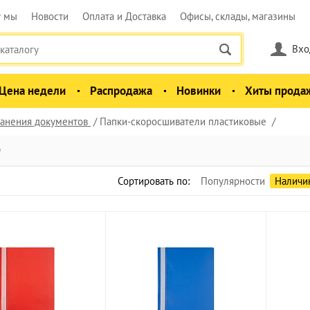
у мы
Новости
Оплата и Доставка
Офисы, склады, магазины
Вхо
Цена недели
Распродажа
Новинки
Хиты прода
анения документов
Папки-скоросшиватели пластиковые
е
Сортировать по:
Популярности
Наличи