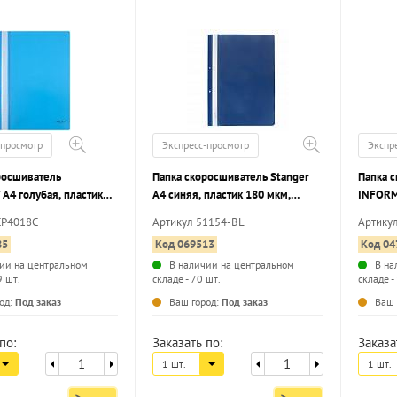
-просмотр
Экспресс-просмотр
Экспр
росшиватель
Папка скоросшиватель Stanger
Папка 
А4 голубая, пластик
А4 синяя, пластик 180 мкм,
INFORM
карман для
карман для маркировки
180 мк
CP4018C
Артикул 51154-BL
Артику
и, с перфорацией
85
Код 069513
Код 04
ии на центральном
В наличии на центральном
В на
9 шт.
складе - 70 шт.
складе -
...
...
од:
Под заказ
Ваш город:
Под заказ
Ваш 
по:
Заказать по:
Заказа
1 шт.
1 шт.