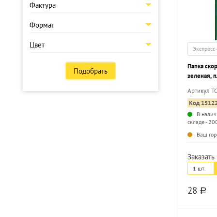
Фактура
Формат
Цвет
Экспресс
Папка ско
Подобрать
зеленая, п
карман дл
Артикул T
Код 1512
В налич
складе - 20
Ваш гор
Заказать 
1 шт.
28
a