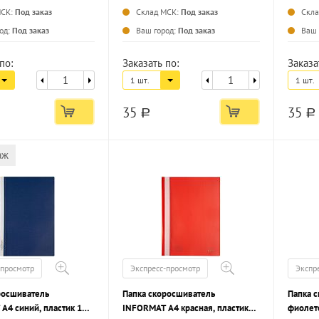
МСК:
Под заказ
Склад МСК:
Под заказ
Скл
...
...
од:
Под заказ
Ваш город:
Под заказ
Ваш 
по:
Заказать по:
Заказа
1 шт.
1 шт.
35
35
a
a
аж
-просмотр
Экспресс-просмотр
Экспр
росшиватель
Папка скоросшиватель
Папка с
А4 синий, пластик 180
INFORMAT А4 красная, пластик
фиолето