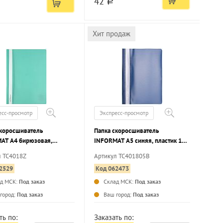
42
a
Хит продаж
есс-просмотр
Экспресс-просмотр
скоросшиватель
Папка скоросшиватель
AT А4 бирюзовая,
INFORMAT А5 синяя, пластик 180
 180 мкм, карман для
мкм, карман для маркировки
л TC4018Z
Артикул TC401805B
овки
2529
Код 062473
ад МСК:
Под заказ
Склад МСК:
Под заказ
...
...
город:
Под заказ
Ваш город:
Под заказ
ть по:
Заказать по: