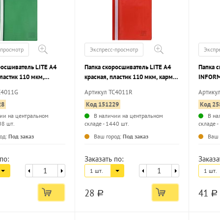
-просмотр
Экспресс-просмотр
Экспр
росшиватель LITE А4
Папка скоросшиватель LITE А4
Папка 
ластик 110 мкм,
красная, пластик 110 мкм, карман
INFORM
я маркировки
для маркировки
180 мкм
C4011G
Артикул TC4011R
Артику
маркир
28
Код 151229
Код 25
ии на центральном
В наличии на центральном
В на
08 шт.
складе - 1440 шт.
складе -
...
...
од:
Под заказ
Ваш город:
Под заказ
Ваш 
по:
Заказать по:
Заказа
1 шт.
1 шт.
28
41
a
a