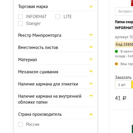
Торговая марка
Экспресс
INFORMAT
LITE
Папка ско
Stanger
INFORMAT 
180 мкм, 
Реестр Минпромторга
Артикул T
маркировк
Код 2580
Вместимость листов
В налич
складе - 54
Материал
Ваш гор
Механизм сшивания
Заказать 
Наличие кармана для этикетки
1 шт.
Наличие кармана на внутренней
41
a
обложке папки
Страна производитель
Россия