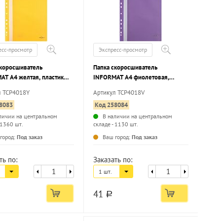
есс-просмотр
Экспресс-просмотр
скоросшиватель
Папка скоросшиватель
AT А4 желтая, пластик
INFORMAT А4 фиолетовая,
, карман для
пластик 180 мкм, карман для
л TCP4018Y
Артикул TCP4018V
овки, с перфорацией
маркировки, с перфорацией
8083
Код 258084
личии на центральном
В наличии на центральном
 1360 шт.
складе - 1130 шт.
...
...
город:
Под заказ
Ваш город:
Под заказ
ть по:
Заказать по:
1 шт.
41
a