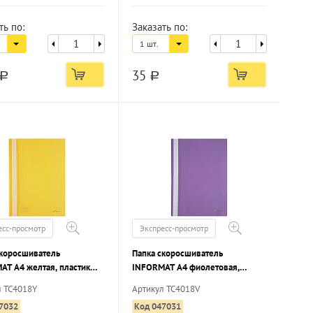
ть по:
Заказать по:
1 шт.
35
a
a
есс-просмотр
Экспресс-просмотр
скоросшиватель
Папка скоросшиватель
AT А4 желтая, пластик
INFORMAT А4 фиолетовая,
м, карман для маркировки
пластик 180 мкм, карман для
л TC4018Y
Артикул TC4018V
маркировки
7032
Код 047031