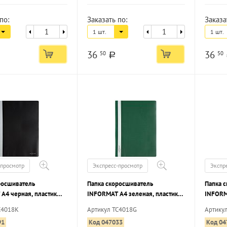
по:
Заказать по:
Заказа
1 шт.
1 шт.
36
36
50
50
a
-просмотр
Экспресс-просмотр
Экспр
росшиватель
Папка скоросшиватель
Папка 
А4 черная, пластик
INFORMAT А4 зеленая, пластик
INFORM
карман для маркировки
180 мкм, карман для маркировки
180 мк
C4018K
Артикул TC4018G
Артику
91
Код 047033
Код 04