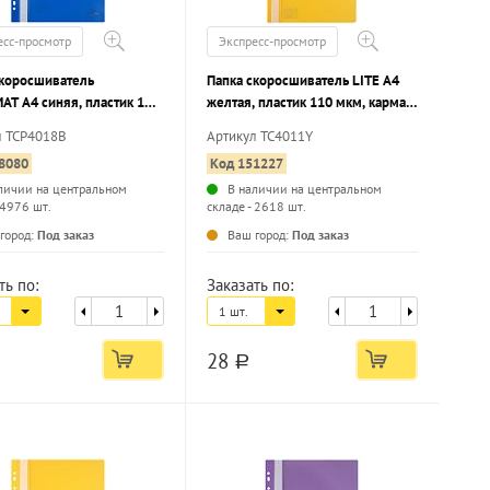
есс-просмотр
Экспресс-просмотр
скоросшиватель
Папка скоросшиватель LITE А4
AT А4 синяя, пластик 180
желтая, пластик 110 мкм, карман
рман для маркировки, с
для маркировки
л TCP4018B
Артикул TC4011Y
ацией
8080
Код 151227
личии на центральном
В наличии на центральном
 4976 шт.
складе - 2618 шт.
...
...
город:
Под заказ
Ваш город:
Под заказ
ть по:
Заказать по:
1 шт.
28
a