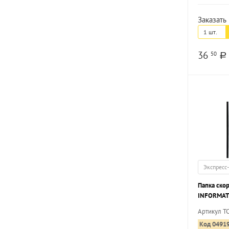
Заказать 
1 шт.
36
50
a
Экспресс
Папка ско
INFORMAT 
180 мкм, 
Артикул T
Код 0491