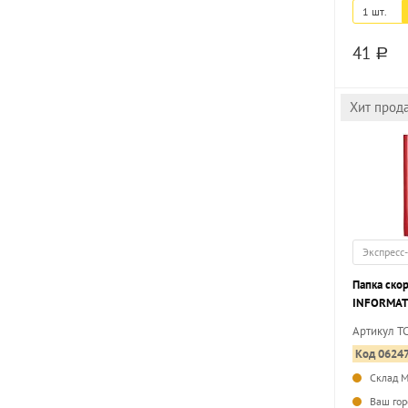
1 шт.
41
a
Хит прод
Экспресс
Папка ско
INFORMAT 
180 мкм, 
Артикул T
Код 0624
Склад 
Ваш гор