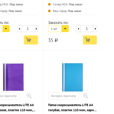
ад МСК:
Под заказ
Склад МСК:
Под заказ
...
...
город:
Под заказ
Ваш город:
Под заказ
ть по:
Заказать по:
1 шт.
35
a
есс-просмотр
Экспресс-просмотр
коросшиватель LITE А4
Папка скоросшиватель LITE А4
вая, пластик 110 мкм,
голубая, пластик 110 мкм, карман