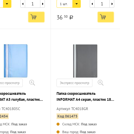
1 шт.
36
50
a
есс-просмотр
Экспресс-просмотр
скоросшиватель
Папка скоросшиватель
AT А5 голубая, пластик
INFORMAT А4 серая, пластик 180
м, карман для маркировки
мкм, карман для маркировки
л TC401805C
Артикул TC4018GR
2454
Код 061475
ад МСК:
Под заказ
Склад МСК:
Под заказ
...
...
город:
Под заказ
Ваш город:
Под заказ