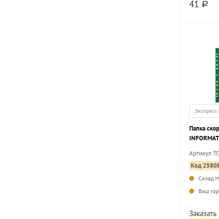
41
a
Экспресс
Папка ско
INFORMAT 
180 мкм, 
Артикул T
маркировк
Код 2580
Склад 
Ваш гор
Заказать 