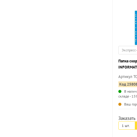
Экспресс
Папка ско
INFORMAT 
180 мкм, 
Артикул T
маркировк
Код 2580
В налич
складе - 15
Ваш гор
Заказать 
1 шт.