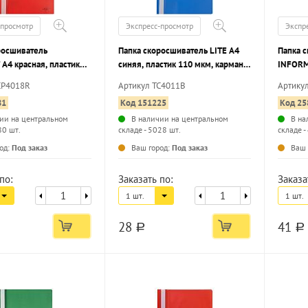
-просмотр
Экспресс-просмотр
Экспр
росшиватель
Папка скоросшиватель LITE А4
Папка 
А4 красная, пластик
синяя, пластик 110 мкм, карман
INFORM
карман для
для маркировки
мкм, ка
CP4018R
Артикул TC4011B
Артику
и, с перфорацией
перфор
81
Код 151225
Код 25
ии на центральном
В наличии на центральном
В на
80 шт.
складе - 5028 шт.
складе -
...
...
од:
Под заказ
Ваш город:
Под заказ
Ваш 
по:
Заказать по:
Заказа
1 шт.
1 шт.
28
41
a
a