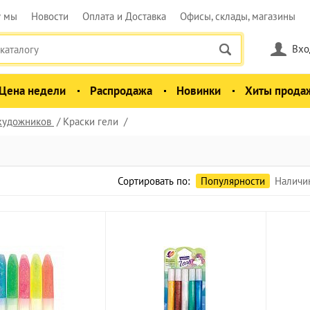
у мы
Новости
Оплата и Доставка
Офисы, склады, магазины
Вхо
Цена недели
Распродажа
Новинки
Хиты прода
 художников
Краски гели
Сортировать по:
Популярности
Наличи