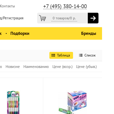
+7 (495) 380-14-00
Контакты
д/Регистрация
0 товаров
/
0
р.
ж
Подборки
Бренды
Таблица
Список
ю
Новизне
Наименованию
Цене (возр.)
Цене (убыв.)