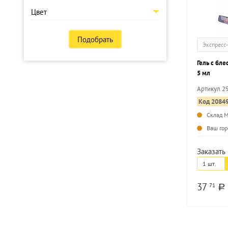
Цвет
Подобрать
Экспресс
Гель с бл
5 мл
Артикул 2
Код 2084
Склад 
Ваш гор
Заказать 
1 шт.
37
71
a