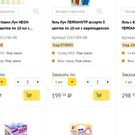
-просмотр
Экспресс-просмотр
Экспр
естками Луч НЕОН
Гель Луч ПЕРЛАМУТР ассорти 5
Гель с 
цветов по 10 мл с
цветов по 10 мл с европодвесом
ПЕРЛАМ
есом
5 мл с
8С1196-08
Артикул 21С1389-08
Артику
08
Код 070093
Код 10
МСК:
Под заказ
Склад МСК:
Под заказ
Скл
...
...
од:
Под заказ
Ваш город:
Под заказ
Ваш 
по:
Заказать по:
Заказа
1 шт.
1 шт.
199
298
26
5
a
a