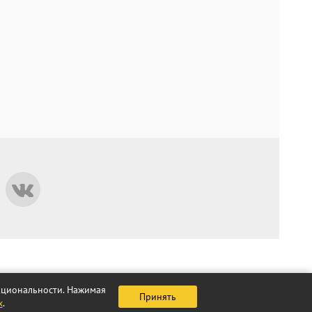
нкциональности. Нажимая
Принять
х
.