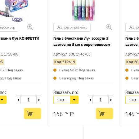
-просмотр
Экспресс-просмотр
Экспр
естками Луч КОНФЕТТИ
Гель с блестками Луч ассорти 5
Гель с 
цветов по 5 мл с европодвесом
цветов
9С 1718-08
Артикул 30С 1945-08
Артику
93
Код 219619
Код 20
МСК:
Под заказ
Склад МСК:
Под заказ
Скл
...
...
од:
Под заказ
Ваш город:
Под заказ
Ваш 
по:
Заказать по:
Заказа
1 шт.
1 шт.
156
149
76
5
a