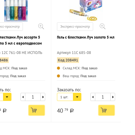
есс-просмотр
Экспресс-просмотр
блестками Луч ассорти 5
Гель с блестками Луч золото 5 мл
 по 5 мл с европодвесом
л 12С 761-08 НЕ ИСПОЛЬ
Артикул 11С 685-08
8486
Код 208491
...
ад МСК:
Под заказ
Склад МСК:
Под заказ
...
город:
Под заказ
Ваш город:
Под заказ
ть по:
Заказать по:
1 шт.
40
4
79
a
a