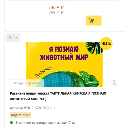
146
21
a
298
39
a
Sale
-51%
Экспресс-просмотр
Развививающая книжка ТАКТИЛЬНАЯ КНИЖКА Я ПОЗНАЮ
ЖИВОТНЫЙ МИР 7БЦ
Артикул 978-5-378-29566-1
Код 217157
В наличии на центральном складе - 7 шт.
...