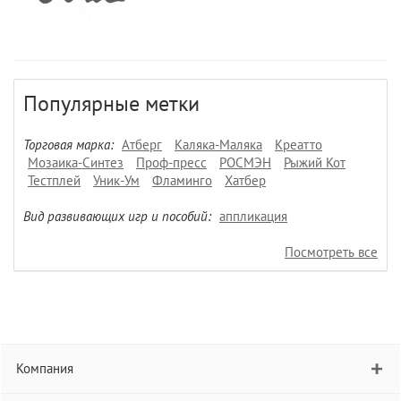
Популярные метки
Торговая марка:
Атберг
Каляка-Маляка
Креатто
Мозаика-Синтез
Проф-пресс
РОСМЭН
Рыжий Кот
Тестплей
Уник-Ум
Фламинго
Хатбер
Вид развивающих игр и пособий:
аппликация
Посмотреть все
Компания