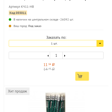
Артикул КЧ11-HB
Код 055011
В наличии на центральном складе - 26092 шт.
...
Ваш город:
Под заказ
Заказать по:
1 шт.
11
54
a
14
43
a
Хит продаж