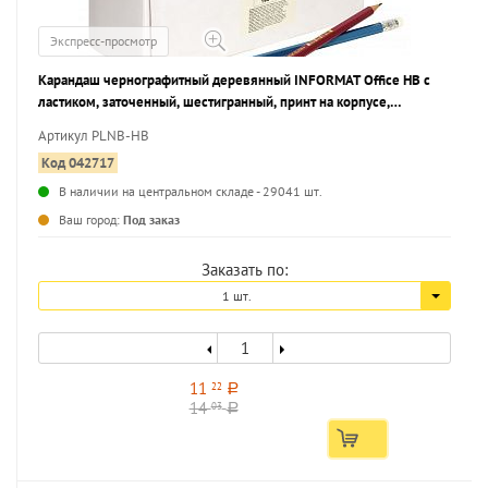
Экспресс-просмотр
Карандаш чернографитный деревянный INFORMAT Office НВ с
ластиком, заточенный, шестигранный, принт на корпусе,
картонная коробка
Артикул PLNB-HB
Код 042717
В наличии на центральном складе - 29041 шт.
...
Ваш город:
Под заказ
Заказать по:
1 шт.
11
22
a
14
03
a