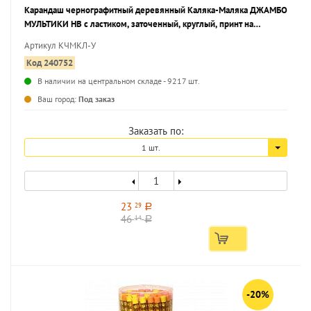
Карандаш чернографитный деревянный Каляка-Маляка ДЖАМБО
МУЛЬТИКИ НВ с ластиком, заточенный, круглый, принт на
корпусе, тубус
Артикул КЧМКЛ-У
Код 240752
В наличии на центральном складе - 9217 шт.
...
Ваш город:
Под заказ
Заказать по:
1 шт.
23
29
a
46
14
a
-20%