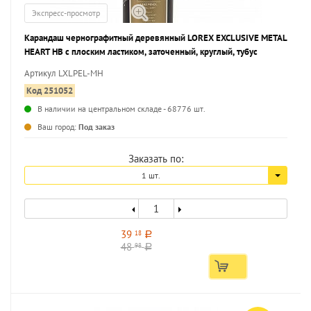
Экспресс-просмотр
Карандаш чернографитный деревянный LOREX EXCLUSIVE METAL
HEART НВ с плоским ластиком, заточенный, круглый, тубус
Артикул LXLPEL-MH
Код 251052
В наличии на центральном складе - 68776 шт.
...
Ваш город:
Под заказ
Заказать по:
1 шт.
39
18
a
48
98
a