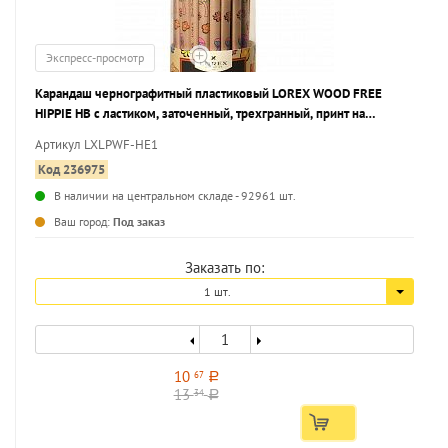
Экспресс-просмотр
Карандаш чернографитный пластиковый LOREX WOOD FREE
HIPPIE НВ с ластиком, заточенный, трехгранный, принт на
корпусе, тубус
Артикул LXLPWF-HE1
Код 236975
В наличии на центральном складе - 92961 шт.
...
Ваш город:
Под заказ
Заказать по:
1 шт.
10
67
a
13
34
a