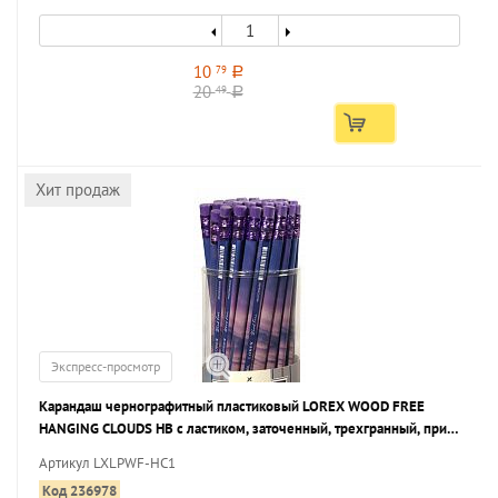
10
79
a
20
49
a
Хит продаж
Экспресс-просмотр
Карандаш чернографитный пластиковый LOREX WOOD FREE
HANGING CLOUDS НВ с ластиком, заточенный, трехгранный, принт
на корпусе, тубус
Артикул LXLPWF-HC1
Код 236978