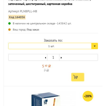
заточенный, шестигранный, картонная коробка
Артикул PLNBPLL-HB
Код 164036
В наличии на центральном складе - 143842 шт.
...
Ваш город:
Под заказ
Заказать по:
1 шт.
5
60
a
7
a
-20%