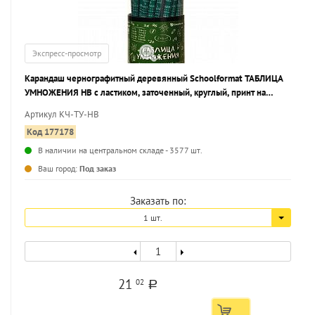
Экспресс-просмотр
Карандаш чернографитный деревянный Schoolformat ТАБЛИЦА
УМНОЖЕНИЯ НВ с ластиком, заточенный, круглый, принт на
корпусе, тубус
Артикул КЧ-ТУ-HB
Код 177178
В наличии на центральном складе - 3577 шт.
...
Ваш город:
Под заказ
Заказать по:
1 шт.
21
02
a