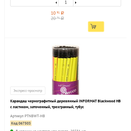
10
91
a
20
71
a
Экспресс-просмотр
Карандаш чернографитный деревянный INFORMAT Blackwood НВ
с ластиком, заточенный, трехгранный, тубус
Артикул PTNBWT-HB
Код 067503
В наличии на центральном складе - 20731 шт.