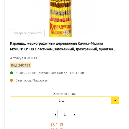
Экспресс-просмотр
Карандаш чернографитный деревянный Каляка-Маляка
МУЛЬТИКИ НВ с ластиком, заточенный, трехгранный, принт на
корпусе, тубус
Артикул КЧМКМ
Код 240753
В наличии на центральном складе - 16018 шт.
...
Ваш город:
Под заказ
Заказать по:
1 шт.
16
01
a