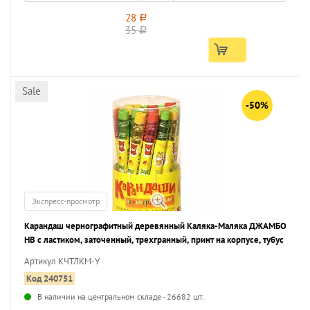
28
a
35
a
Sale
-50%
Экспресс-просмотр
Карандаш чернографитный деревянный Каляка-Маляка ДЖАМБО
НВ с ластиком, заточенный, трехгранный, принт на корпусе, тубус
Артикул КЧТЛКМ-У
Код 240751
В наличии на центральном складе - 26682 шт.
...