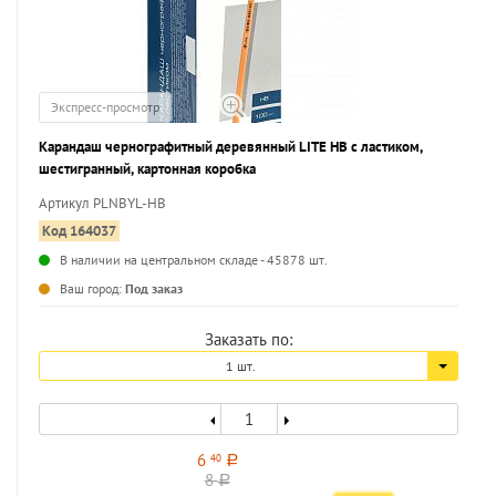
Экспресс-просмотр
Карандаш чернографитный деревянный LITE НВ с ластиком,
шестигранный, картонная коробка
Артикул PLNBYL-HB
Код 164037
В наличии на центральном складе - 45878 шт.
...
Ваш город:
Под заказ
Заказать по:
1 шт.
6
40
a
8
a