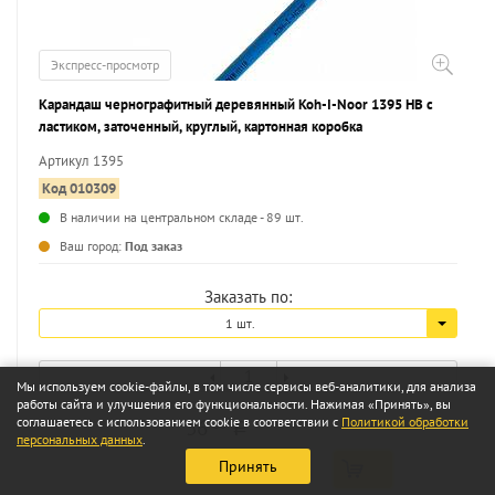
Экспресс-просмотр
Карандаш чернографитный деревянный Koh-I-Noor 1395 НВ с
ластиком, заточенный, круглый, картонная коробка
Артикул 1395
Код 010309
В наличии на центральном складе - 89 шт.
Ваш город:
Под заказ
Заказать по:
1 шт.
Мы используем cookie-файлы, в том числе сервисы веб-аналитики, для анализа
работы сайта и улучшения его функциональности. Нажимая «Принять», вы
соглашаетесь с использованием cookie в соответствии с
Политикой обработки
36
50
a
персональных данных
.
Принять