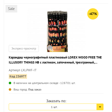
Sale
-47%
Экспресс-просмотр
Карандаш чернографитный пластиковый LOREX WOOD FREE THE
ILLUSORY THINGS НВ с ластиком, заточенный, трехгранный,
принт на корпусе, тубус
Артикул LXLPWF-IT
Код 236977
В наличии на центральном складе - 128701 шт.
...
Ваш город:
Под заказ
Заказать по:
1 шт.