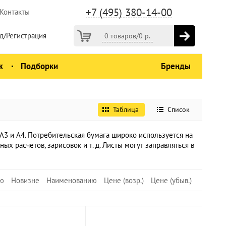
+7 (495) 380-14-00
Контакты
д/Регистрация
0 товаров
/
0
р.
ж
Подборки
Бренды
Таблица
Список
А3 и А4. Потребительская бумага широко используется на
х расчетов, зарисовок и т. д. Листы могут заправляться в
ю
Новизне
Наименованию
Цене (возр.)
Цене (убыв.)