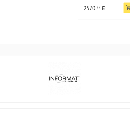
2570
25
a