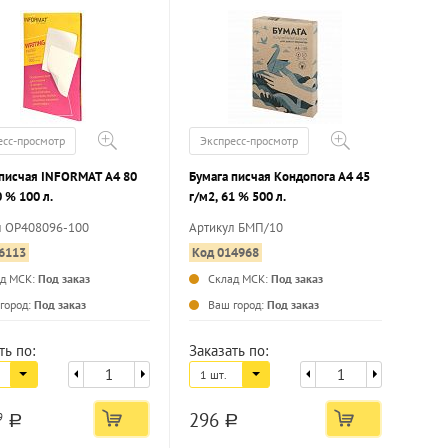
есс-просмотр
Экспресс-просмотр
 писчая INFORMAT А4 80
Бумага писчая Кондопога А4 45
0 % 100 л.
г/м2, 61 % 500 л.
л OP408096-100
Артикул БМП/10
6113
Код 014968
ад МСК:
Под заказ
Склад МСК:
Под заказ
...
...
город:
Под заказ
Ваш город:
Под заказ
ть по:
Заказать по:
1 шт.
296
9
a
a