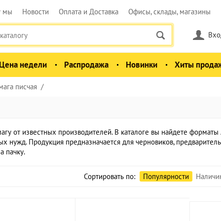
у мы
Новости
Оплата и Доставка
Офисы, склады, магазины
Вхо
Цена недели
Распродажа
Новинки
Хиты прода
мага писчая
гу от известных производителей. В каталоге вы найдете форматы 
х нужд. Продукция предназначается для черновиков, предварительны
а пачку.
Сортировать по:
Популярности
Наличи