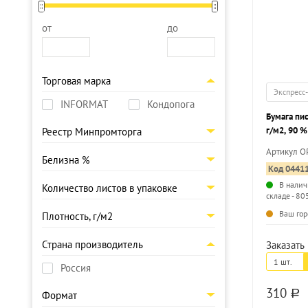
от
до
Торговая марка
Экспресс
INFORMAT
Кондопога
Бумага пи
г/м2, 90 %
Реестр Минпромторга
Артикул O
Белизна %
Код 0441
В налич
Количество листов в упаковке
складе - 80
Ваш гор
Плотность, г/м2
Страна производитель
Заказать 
1 шт.
Россия
310
a
Формат