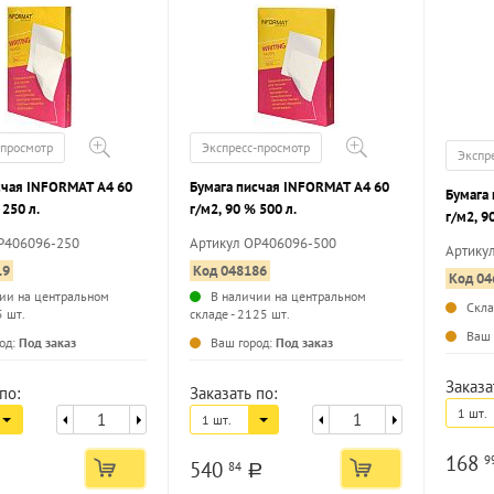
-просмотр
Экспресс-просмотр
Экспр
счая INFORMAT А4 60
Бумага писчая INFORMAT А4 60
Бумага
 250 л.
г/м2, 90 % 500 л.
г/м2, 9
P406096-250
Артикул ОР406096-500
Артику
19
Код 048186
Код 04
ии на центральном
В наличии на центральном
Скл
5 шт.
складе - 2125 шт.
...
...
Ваш 
од:
Под заказ
Ваш город:
Под заказ
Заказа
по:
Заказать по:
1 шт.
1 шт.
168
9
540
84
a