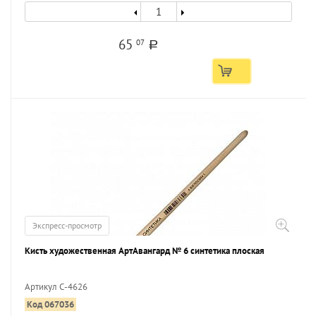
65
07
a
Экспресс-просмотр
Кисть художественная АртАвангард № 6 синтетика плоская
Артикул С-4626
Код 067036