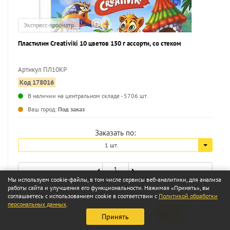
Экспресс-просмотр
Пластилин Creativiki 10 цветов 150 г ассорти, со стеком
Артикул ПЛ10КР
Код 178016
...
В наличии на центральном складе - 5706 шт.
Ваш город:
Под заказ
Заказать по:
1 шт.
Мы используем cookie-файлы, в том числе сервисы веб-аналитики, для анализа
работы сайта и улучшения его функциональности. Нажимая «Принять», вы
113
a
соглашаетесь с использованием cookie в соответствии с
Политикой обработки
персональных данных
.
Принять