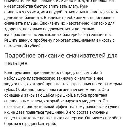
смачивателем для пальцев. Все дело в том, что целлюлоза
имеет свойства быстро впитывать влагу. Руки
становятся сухими, ими неудобно захватывать листы, считать
денежные банкноты. Возникает необходимость постоянно
смачивать пальцы. Слюнявить их неэстетично и опасно для
здоровья, поскольку на документах и денежных
купюрах много всевозможных бактерий, яиц гельминтов.
Решить данную проблему помогает специальная емкость с
намоченной губкой.
Подробное описание смачивателей для
пальцев
Конструктивно принадлежность представляет собой
небольшую пластмассовую ванночку с налитой в нее
жидкостью, к которой прилагается выразанная по ее размерам
губка. Особенно популярны гигиенические модели. Они
оснащены закрывающейся крышкой, а губка пропитана
специальным гелем, который испаряется медленно. Он
оказывает положительный эффект на кожу пальцев, не сушит
их, не дает появиться трещинам. В его состав включены
вещества, которые не вызывают аллергию. Он также способен
бороться с рядом бактерий.