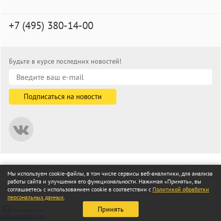
+7 (495) 380-14-00
Будьте в курсе последних новостей!
© informat.ru — Интернет-магазин канцелярских товаров. 2001—
Мы используем cookie-файлы, в том числе сервисы веб-аналитики, для анализа
2026
работы сайта и улучшения его функциональности. Нажимая «Принять», вы
Все права защищены
соглашаетесь с использованием cookie в соответствии с
Политикой обработки
персональных данных
.
Принять