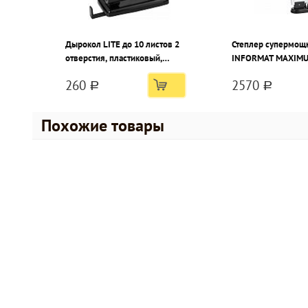
Дырокол LITE до 10 листов 2
Степлер супермощ
отверстия, пластиковый,
INFORMAT MAXIMU
черный с линейкой форматов
до 220 листов, мет
260
2570
a
a
Похожие товары