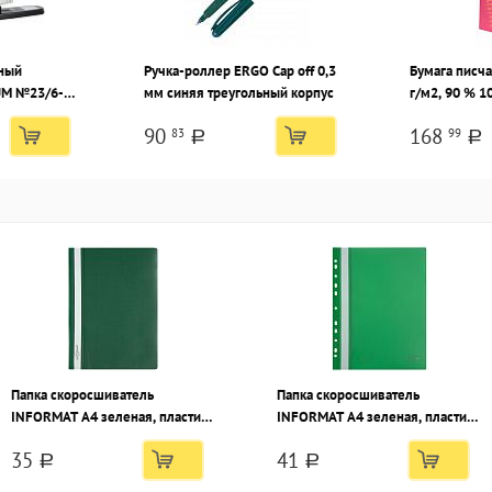
ный
Ручка-роллер ERGO Cap off 0,3
Бумага писч
M №23/6-23
мм синяя треугольный корпус
г/м2, 90 % 10
алл, черный
90
168
83
99
a
a
Папка скоросшиватель
Папка скоросшиватель
INFORMAT А4 зеленая, пластик
INFORMAT А4 зеленая, пластик
180 мкм, карман для
180 мкм, карман для
35
41
маркировки
маркировки, с перфорацией
a
a