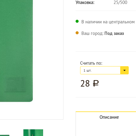
Упаковка:
25/500
В наличии на центральном 
Ваш город:
Под заказ
Считать по:
1 шт.
28
a
Увеличить изображение
Описание