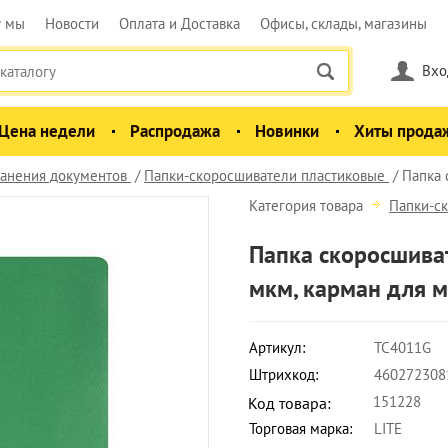
у мы
Новости
Оплата и Доставка
Офисы, склады, магазины
Вхо
Цена недели
Распродажа
Новинки
Хиты прода
анения документов
Папки-скоросшиватели пластиковые
Папка 
Категория товара
Папки-с
Папка скоросшиват
мкм, карман для 
Артикул:
TC4011G
Штрихкод:
460272308
151228
Код товара:
Торговая марка:
LITE