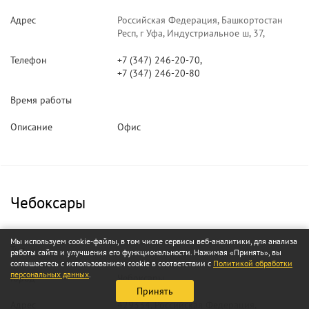
Адрес
Российская Федерация, Башкортостан
Респ, г Уфа, Индустриальное ш, 37,
Телефон
+7 (347) 246-20-70,
+7 (347) 246-20-80
Время работы
Описание
Офис
Чебоксары
Мы используем cookie-файлы, в том числе сервисы веб-аналитики, для анализа
Тип
работы сайта и улучшения его функциональности. Нажимая «Принять», вы
соглашаетесь с использованием cookie в соответствии с
Политикой обработки
персональных данных
.
Город
Чебоксары
Принять
Адрес
429334, Российская Федерация,