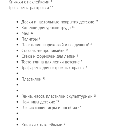
Книжки с
наклейками
5
Трафареты-раскраски
52
Доски и настольные покрытия
детские
23
Клеенки для уроков
труда
14
Мел
21
Палитры
6
Пластилин шариковый и
воздушный
6
Стаканы-непроливайки
25
Стеки и формочки для
лепки
3
Тесто, глина для лепки
детские
9
Трафареты для витражных
красок
4
Пластилин
91
Глина, масса, пластилин
скульптурный
28
Ножницы
детские
24
Развивающие игры и
пособия
22
Книжки с
наклейками
5