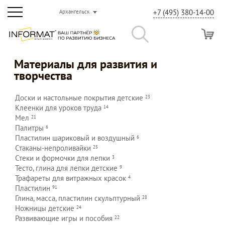
+7 (495) 380-14-00
Архангельск
Материалы для развития и
творчества
Доски и настольные покрытия
детские
23
Клеенки для уроков
труда
14
Мел
21
Палитры
6
Пластилин шариковый и
воздушный
6
Стаканы-непроливайки
25
Стеки и формочки для
лепки
3
Тесто, глина для лепки
детские
9
Трафареты для витражных
красок
4
Пластилин
91
Глина, масса, пластилин
скульптурный
28
Ножницы
детские
24
Развивающие игры и
пособия
22