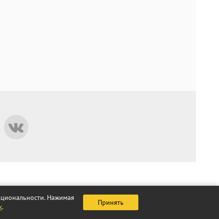
нкциональности. Нажимая
Принять
х
.