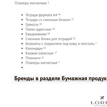
Планеры
магнитные
2
Тетради формата
А4
44
Тетради со сменным
блоком
71
Грамоты
28
Папки
адресные
18
Ежедневники
80
Сменные блоки для
тетрадей
15
Блокноты с покрытием под кожу и
текстиль
2
Календари
24
Книжки
записные
17
Планинги
11
Планеры
магнитные
2
Бренды в разделе Бумажная продук