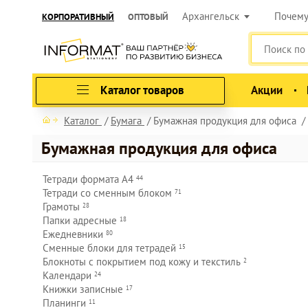
Архангельск
Почем
КОРПОРАТИВНЫЙ
ОПТОВЫЙ
Каталог товаров
Акции
Каталог
Бумага
Бумажная продукция для офиса
Бумажная продукция для офиса
Тетради формата
А4
44
Тетради со сменным
блоком
71
Грамоты
28
Папки
адресные
18
Ежедневники
80
Сменные блоки для
тетрадей
15
Блокноты с покрытием под кожу и
текстиль
2
Календари
24
Книжки
записные
17
Планинги
11