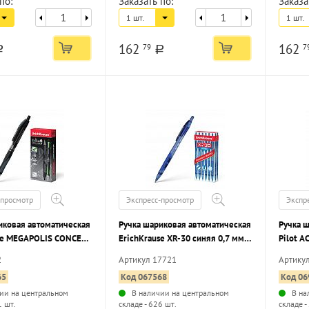
по:
Заказать по:
Заказа
1 шт.
1 шт.
162
162
79
7
a
a
-просмотр
Экспресс-просмотр
Экспр
иковая автоматическая
Ручка шариковая автоматическая
Ручка 
se MEGAPOLIS CONCEPT
ErichKrause XR-30 синяя 0,7 мм,
Pilot A
 мм, круглый корпус,
круглый корпус, грип
круглый
2
Артикул 17721
Артику
65
Код 067568
Код 06
ии на центральном
В наличии на центральном
В на
1 шт.
складе - 626 шт.
складе -
...
...