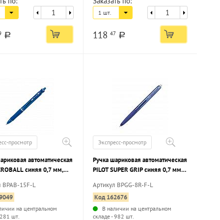
ть по:
Заказать по:
1 шт.
118
9
47
a
a
есс-просмотр
Экспресс-просмотр
шариковая автоматическая
Ручка шариковая автоматическая
CROBALL синяя 0,7 мм,
PILOT SUPER GRIP синяя 0,7 мм,
 корпус, грип
грип
л BPAB-15F-L
Артикул BPGG-8R-F-L
9049
Код 162676
личии на центральном
В наличии на центральном
 281 шт.
складе - 982 шт.
...
...