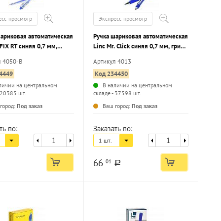
есс-просмотр
Экспресс-просмотр
шариковая автоматическая
Ручка шариковая автоматическая
FIX RT синяя 0,7 мм,
Linc Mr. Click синяя 0,7 мм, грип,
анный корпус
игольчатый наконечник
л 4050-B
Артикул 4013
4449
Код 234450
личии на центральном
В наличии на центральном
 20385 шт.
складе - 37598 шт.
...
...
город:
Под заказ
Ваш город:
Под заказ
ть по:
Заказать по:
1 шт.
66
01
a