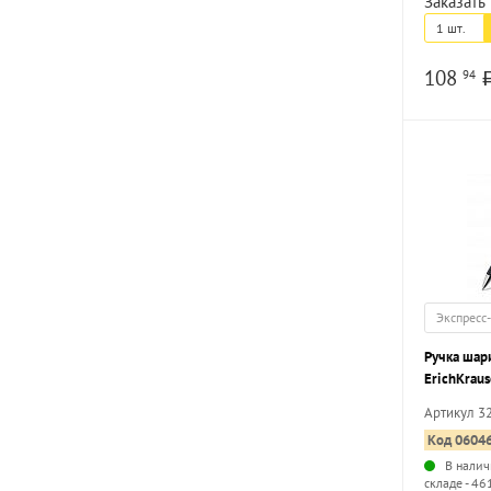
Заказать 
1 шт.
108
94
Экспресс
Ручка шар
ErichKrau
черная 0,7
Артикул 3
грип
Код 0604
В налич
складе - 46