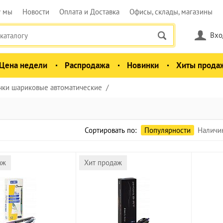
у мы
Новости
Оплата и Доставка
Офисы, склады, магазины
Вхо
Цена недели
Распродажа
Новинки
Хиты прода
чки шариковые автоматические
Сортировать по:
Популярности
Наличи
аж
Хит продаж