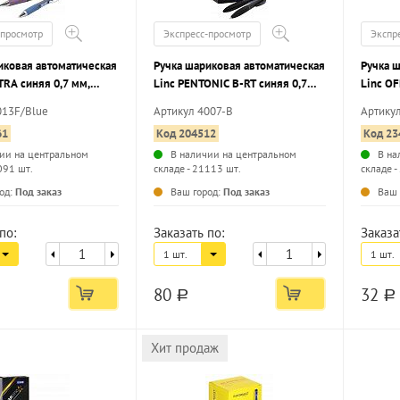
-просмотр
Экспресс-просмотр
Экспр
иковая автоматическая
Ручка шариковая автоматическая
Ручка 
TRA синяя 0,7 мм,
Linc PENTONIC B-RT синяя 0,7
Linc OF
рпус, грип, игольчатый
мм, круглый корпус, грип,
трехгр
013F/Blue
Артикул 4007-B
Артику
к
игольчатый наконечник
61
Код 204512
Код 23
ии на центральном
В наличии на центральном
В на
091 шт.
складе - 21113 шт.
складе -
...
...
од:
Под заказ
Ваш город:
Под заказ
Ваш 
по:
Заказать по:
Заказа
1 шт.
1 шт.
80
32
a
a
Хит продаж