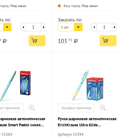
город:
Под заказ
Ваш город:
Под заказ
ть по:
Заказать по:
1 шт.
103
9
71
a
a
есс-просмотр
Экспресс-просмотр
шариковая автоматическая
Ручка шариковая автоматическая
ause Smart Pastel синяя
ErichKrause Ultra Glide
 круглый корпус
Technology JOY Pastel синяя 0,7
л 55389
Артикул 55394