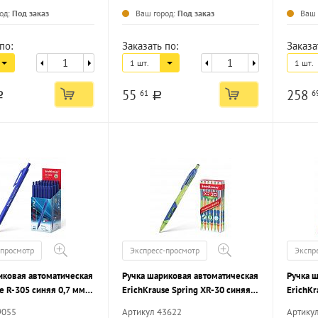
од:
Под заказ
Ваш город:
Под заказ
Ваш 
по:
Заказать по:
Заказа
1 шт.
1 шт.
55
258
61
6
a
a
-просмотр
Экспресс-просмотр
Экспр
иковая автоматическая
Ручка шариковая автоматическая
Ручка 
e R-305 синяя 0,7 мм,
ErichKrause Spring XR-30 синяя
ErichKr
нный корпус
0,7 мм, круглый корпус, грип,
0,7 мм,
9055
Артикул 43622
Артику