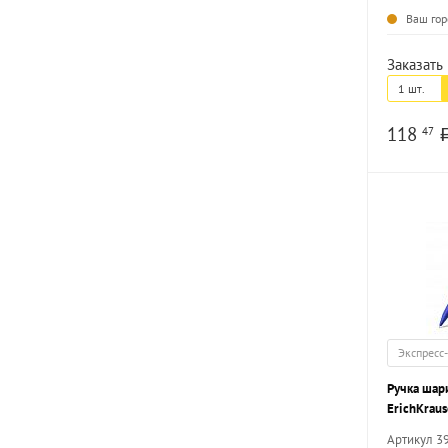
Ваш гор
Заказать 
1 шт.
118
47
Экспресс
Ручка шар
ErichKraus
восьмигра
Артикул 3