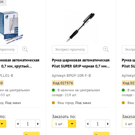
аж
-просмотр
Экспресс-просмотр
Экспр
иковая автоматическая
Ручка шариковая автоматическая
Ручка 
 0,7 мм, круглый
Pilot SUPER GRIP черная 0,7 мм,
Pilot S
круглый корпус, грип
круглый
PLL01-B
Артикул BPGP-10R-F-B
Артику
30
Код 027576
Код 02
ии на центральном
В наличии на центральном
В на
555 шт.
складе - 219 шт.
складе -
...
...
од:
Под заказ
Ваш город:
Под заказ
Ваш 
по:
Заказать по:
Заказа
1 шт.
1 шт.