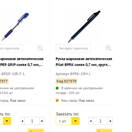
есс-просмотр
Экспресс-просмотр
шариковая автоматическая
Ручка шариковая автоматическая
UPER GRIP cиняя 0,7 мм,
Pilot BPRK синяя 0,7 мм, круглый
 корпус, грип
корпус прорезиненный
л BPGP-10R-F-L
Артикул BPRK-10M-L
7577
Код 027579
личии на центральном
В наличии на центральном
 1584 шт.
складе - 100 шт.
...
...
город:
Под заказ
Ваш город:
Под заказ
ть по:
Заказать по:
1 шт.