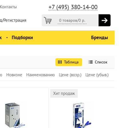
+7 (495) 380-14-00
Контакты
д/Регистрация
0 товаров
/
0
р.
ж
Подборки
Бренды
Таблица
Список
ю
Новизне
Наименованию
Цене (возр.)
Цене (убыв.)
Хит продаж