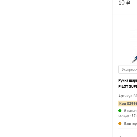
10
a
Экспресс
Ручка шар
PILOT SUP
грип
Артикул B
Код 0299
В налич
складе - 37 
Ваш гор