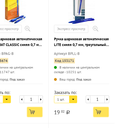
есс-просмотр
Экспресс-просмотр
шариковая автоматическая
Ручка шариковая автоматическая
AT CLASSIC синяя 0,7 мм,
LITE синяя 0,7 мм, треугольный
 корпус, грип
корпус
л BPAG-B
Артикул BPLL-B
5674
Код 153171
личии на центральном
В наличии на центральном
 11747 шт.
складе - 10251 шт.
...
...
город:
Под заказ
Ваш город:
Под заказ
ть по:
Заказать по:
1 шт.
19
02
a