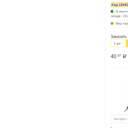
Код 1869
В налич
складе - 28
Ваш гор
Заказать 
1 шт.
40
87
a
Экспресс