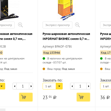
-просмотр
Экспресс-просмотр
Экспр
иковая автоматическая
Ручка шариковая автоматическая
Ручка 
ne синяя 0,7 мм,
INFORMAT БИЗНЕС синяя 0,7 мм,
INFORM
ый корпус, игольчатый
круглый корпус, грип
круглый
052B
Артикул BPAOF-07Bl
Артику
к
80
Код 153946
Код 17
ии на центральном
В наличии на центральном
В на
84 шт.
складе - 83707 шт.
складе -
...
...
од:
Под заказ
Ваш город:
Под заказ
Ваш 
по:
Заказать по:
Заказа
1 шт.
1 шт.
23
36
01
a
a