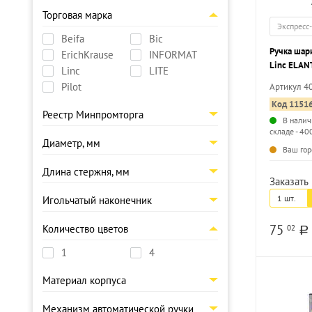
Торговая марка
Экспресс
Beifa
Bic
Ручка шар
ErichKrause
INFORMAT
Linc ELAN
Linc
LITE
круглый ко
Pilot
Артикул 4
наконечни
Код 1151
Реестр Минпромторга
В налич
складе - 40
Диаметр, мм
Ваш гор
Длина стержня, мм
Заказать 
1 шт.
Игольчатый наконечник
75
Количество цветов
02
a
1
4
Материал корпуса
Механизм автоматической ручки