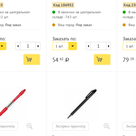
игольчатый наконечник
25
Код 186952
Код 23
ии на центральном
В наличии на центральном
В на
22 шт.
складе - 763 шт.
складе -
...
...
од:
Под заказ
Ваш город:
Под заказ
Ваш 
по:
Заказать по:
Заказа
1 шт.
1 шт.
54
79
62
19
a
-просмотр
Экспресс-просмотр
Экспр