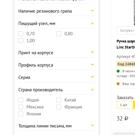
Наличие резинового грипа
Пишущий узел, мм
Экспресс
0,70
0,80
1,00
Ручка шар
Linc StarO
Принт на корпусе
трехгранн
Артикул 4
наконечни
Код 2486
Профиль корпуса
В налич
складе - 90
Серия
Ваш гор
Страна производитель
Заказать 
Индия
Китай
1 шт.
Мексика
Франция
Япония
32
a
Толщина линии письма, мм