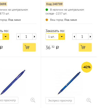
мм, круглый корпус
0698
Код 240789
личии на центральном
В наличии на центральном
 873 шт.
складе - 2257 шт.
...
...
город:
Под заказ
Ваш город:
Под заказ
ть по:
Заказать по:
1 шт.
36
32
a
a
-42%
есс-просмотр
Экспресс-просмотр