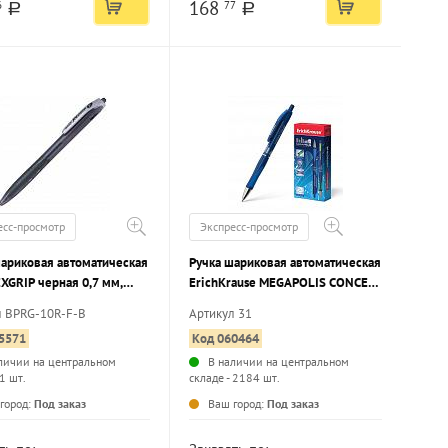
168
6
77
a
a
есс-просмотр
Экспресс-просмотр
шариковая автоматическая
Ручка шариковая автоматическая
EXGRIP черная 0,7 мм,
ErichKrause MEGAPOLIS CONCEPT
 корпус, грип
синяя 0,7 мм, круглый корпус,
л BPRG-10R-F-B
Артикул 31
грип
5571
Код 060464
личии на центральном
В наличии на центральном
 1 шт.
складе - 2184 шт.
...
...
город:
Под заказ
Ваш город:
Под заказ