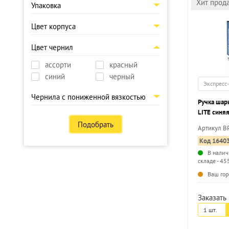
Хит прод
Упаковка
Цвет корпуса
Цвет чернил
ассорти
красный
синий
черный
Экспресс
Чернила с пониженной вязкостью
Ручка шар
LITE синяя
корпус
Подобрать
Артикул B
Код 1640
В налич
складе - 45
Ваш гор
Заказать 
1 шт.