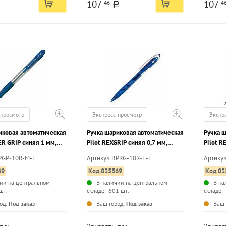
107
107
46
4
a
-просмотр
Экспресс-просмотр
Экспр
иковая автоматическая
Ручка шариковая автоматическая
Ручка 
ER GRIP синяя 1 мм,
Pilot REXGRIP синяя 0,7 мм,
Pilot R
круглый корпус, грип
круглый
PGP-10R-M-L
Артикул BPRG-10R-F-L
Артику
69
Код 035569
Код 03
ии на центральном
В наличии на центральном
В на
шт.
складе - 601 шт.
складе -
...
...
од:
Под заказ
Ваш город:
Под заказ
Ваш 