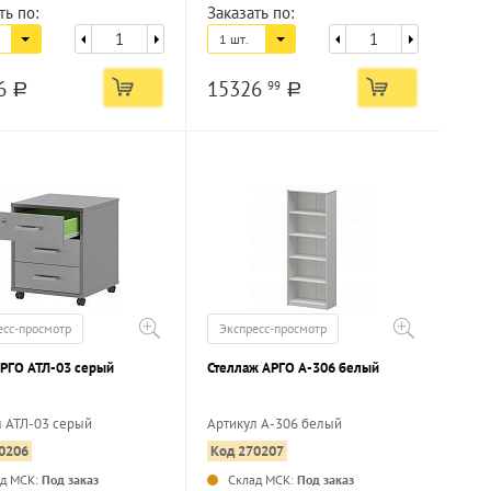
ть по:
Заказать по:
1 шт.
6
15326
99
a
a
есс-просмотр
Экспресс-просмотр
АРГО АТЛ-03 серый
Стеллаж АРГО А-306 белый
л АТЛ-03 серый
Артикул А-306 белый
0206
Код 270207
...
...
ад МСК:
Под заказ
Склад МСК:
Под заказ