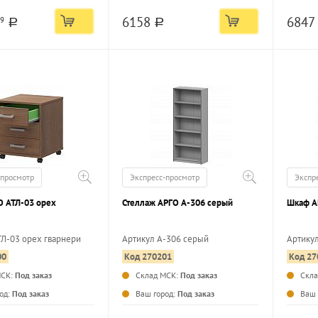
6158
6847
9
a
a
-просмотр
Экспресс-просмотр
Экспр
АТЛ-03 орех
Стеллаж АРГО А-306 серый
Шкаф А
ТЛ-03 орех гварнери
Артикул А-306 серый
Артику
00
Код 270201
Код 27
...
МСК:
Под заказ
Склад МСК:
Под заказ
Скл
...
од:
Под заказ
Ваш город:
Под заказ
Ваш 