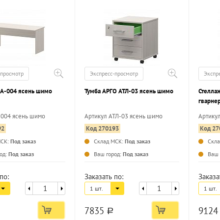
-просмотр
Экспресс-просмотр
Экспр
 А-004 ясень шимо
Тумба АРГО АТЛ-03 ясень шимо
Стелла
гварне
-004 ясень шимо
Артикул АТЛ-03 ясень шимо
Артикул
92
Код 270193
Код 27
...
...
МСК:
Под заказ
Склад МСК:
Под заказ
Скл
од:
Под заказ
Ваш город:
Под заказ
Ваш 
по:
Заказать по:
Заказа
1 шт.
1 шт.
7835
912
a