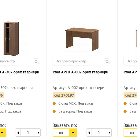
-просмотр
Экспресс-просмотр
Экспр
 А-307 орех гварнери
Стол АРГО А-002 орех гварнери
Стол АР
-307 орех гварнери
Артикул А-002 орех гварнери
Артикул
96
Код 270197
Код 27
...
...
МСК:
Под заказ
Склад МСК:
Под заказ
Скл
од:
Под заказ
Ваш город:
Под заказ
Ваш 
по:
Заказать по:
Заказа
1 шт.
1 шт.