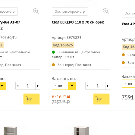
-просмотр
Экспресс-просмотр
Экспр
тумбе АТ-07
Стол БЕКЕРО 110 х 70 см орех
Стол А
22
-707.60/Гр
Артикул 8975823
Артику
51
Код 168625
Код 16
...
ии на центральном
В наличии на центральном
Скл
т.
складе - 19 шт.
...
Ваш 
од:
Под заказ
Ваш город:
Под заказ
Заказа
по:
Заказать по:
1 шт.
1 шт.
6516
759
09
a
7757
25
a