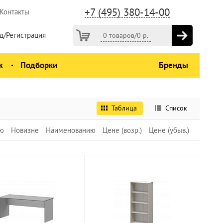
+7 (495) 380-14-00
Контакты
д/Регистрация
0 товаров
/
0
р.
ж
Подборки
Бренды
Таблица
Список
ю
Новизне
Наименованию
Цене (возр.)
Цене (убыв.)