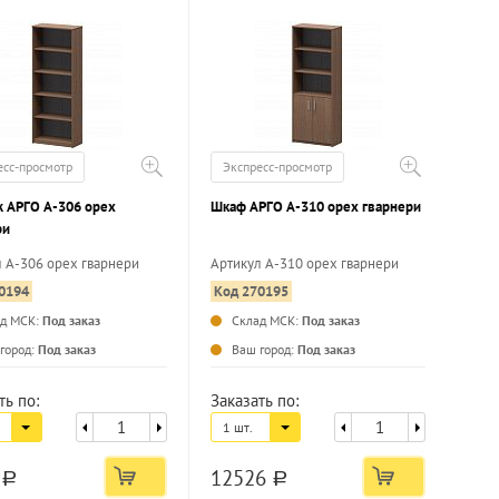
есс-просмотр
Экспресс-просмотр
ж АРГО А-306 орех
Шкаф АРГО А-310 орех гварнери
ри
 А-306 орех гварнери
Артикул А-310 орех гварнери
0194
Код 270195
...
ад МСК:
Под заказ
Склад МСК:
Под заказ
...
город:
Под заказ
Ваш город:
Под заказ
ть по:
Заказать по:
1 шт.
4
12526
a
a