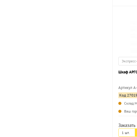
Экспресс
Шкаф АРГО
Артикул А
Код 2701
Склад 
Ваш гор
Заказать 
1 шт.