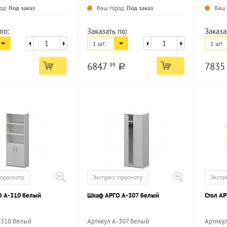
од:
Под заказ
Ваш город:
Под заказ
Ваш 
по:
Заказать по:
Заказа
1 шт.
1 шт.
6847
783
99
a
-просмотр
Экспресс-просмотр
Экспр
 А-310 белый
Шкаф АРГО А-307 белый
Стол А
-310 белый
Артикул А-307 белый
Артику