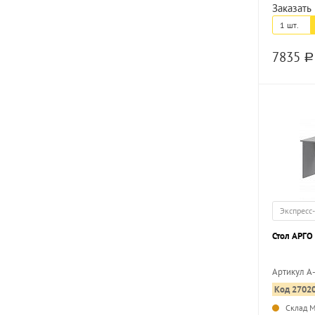
Заказать 
1 шт.
7835
a
Экспресс
Стол АРГО
Артикул А
Код 2702
Склад 