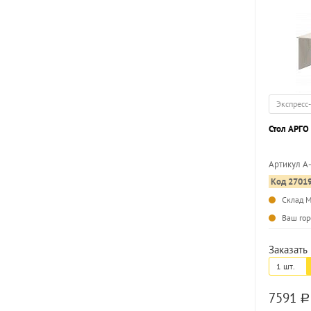
Экспресс
Стол АРГО
Артикул А
Код 2701
Склад 
Ваш гор
Заказать 
1 шт.
7591
a