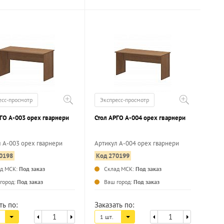
есс-просмотр
Экспресс-просмотр
ГО А-003 орех гварнери
Стол АРГО А-004 орех гварнери
 А-003 орех гварнери
Артикул А-004 орех гварнери
0198
Код 270199
...
...
ад МСК:
Под заказ
Склад МСК:
Под заказ
город:
Под заказ
Ваш город:
Под заказ
ть по:
Заказать по:
1 шт.