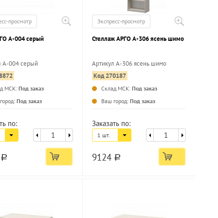
есс-просмотр
Экспресс-просмотр
РГО А-004 серый
Стеллаж АРГО А-306 ясень шимо
л А-004 серый
Артикул А-306 ясень шимо
8872
Код 270187
...
...
ад МСК:
Под заказ
Склад МСК:
Под заказ
город:
Под заказ
Ваш город:
Под заказ
ть по:
Заказать по:
1 шт.
1
9124
a
a