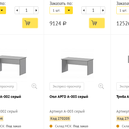
по:
Заказать по:
Заказа
1 шт.
1 шт.
9124
1252
a
-просмотр
Экспресс-просмотр
Экспр
 А-002 серый
Стол АРГО А-003 серый
Тумба 
-002 серый
Артикул А-003 серый
Артику
04
Код 270205
Код 27
...
...
МСК:
Под заказ
Склад МСК:
Под заказ
Скл