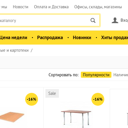
у мы
Новости
Оплата и Доставка
Офисы, склады, магазины
Вхо
Цена недели
Распродажа
Новинки
Хиты прода
ые и картотеки
Сортировать по:
Популярности
Наличи
Sale
-16%
-16%