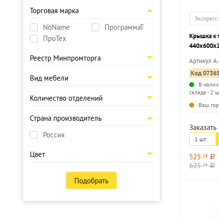
Торговая марка
Экспресс
NoName
ПрограммаТ
Крышка к 
ПроТех
440х600х
Реестр Минпромторга
Артикул А
Код 0736
Вид мебели
В налич
складе - 2 ш
Количество отделений
Ваш гор
Страна производитель
Заказать 
Россия
1 шт.
Цвет
525
18
a
625
21
a
Подобрать