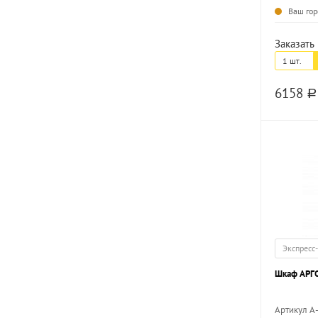
Ваш гор
Заказать 
1 шт.
6158
a
Экспресс
Шкаф АРГО
Артикул А