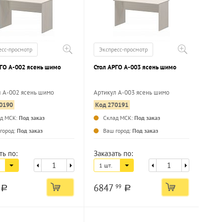
есс-просмотр
Экспресс-просмотр
Стол АРГО А-002 ясень шимо
Стол АРГО А-003 ясень шимо
л А-002 ясень шимо
Артикул А-003 ясень шимо
0190
Код 270191
...
...
ад МСК:
Под заказ
Склад МСК:
Под заказ
город:
Под заказ
Ваш город:
Под заказ
ть по:
Заказать по:
1 шт.
8
6847
99
a
a