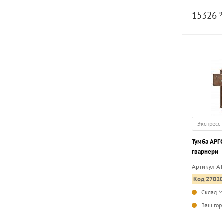
15326
9
Экспресс
Тумба АРГО 
гварнери
Артикул А
Код 2702
Склад 
Ваш гор