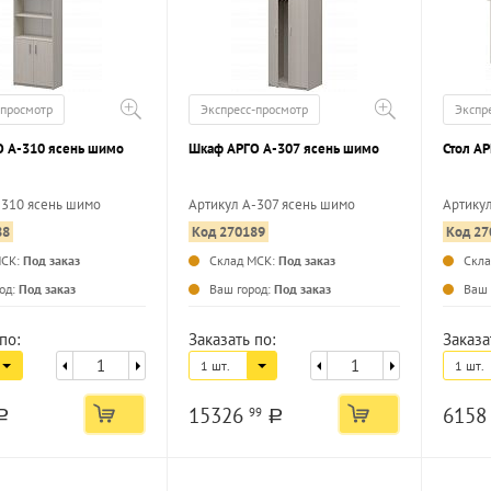
-просмотр
Экспресс-просмотр
Экспр
 А-310 ясень шимо
Шкаф АРГО А-307 ясень шимо
-310 ясень шимо
Артикул А-307 ясень шимо
Артику
88
Код 270189
Код 27
...
...
МСК:
Под заказ
Склад МСК:
Под заказ
Скл
од:
Под заказ
Ваш город:
Под заказ
Ваш 
по:
Заказать по:
Заказа
1 шт.
1 шт.
15326
615
99
a
a