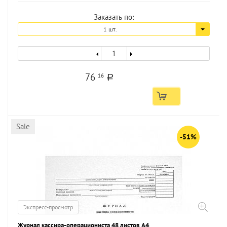
Заказать по:
1 шт.
76
16
a
Sale
-51%
Экспресс-просмотр
Журнал кассира-операциониста 48 листов А4