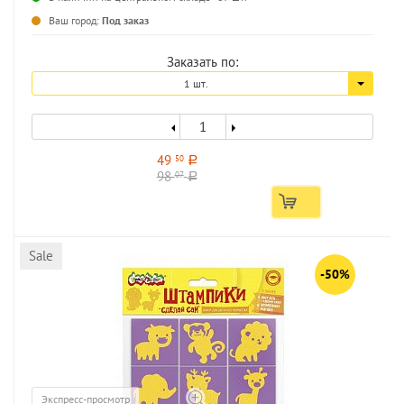
...
Ваш город:
Под заказ
Заказать по:
1 шт.
49
50
a
98
07
a
Sale
-50%
Экспресс-просмотр