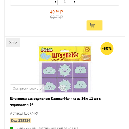
49
50
a
98
07
a
Sale
-50%
Экспресс-просмотр
Штампики самодельные Каляка-Маляка из ЭВА 12 шт с
чернилами 3+
Артикул ШСКМ-У
Код 235324
В наличии на центральном складе - 67 шт.