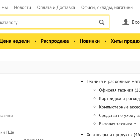
у мы
Новости
Оплата и Доставка
Офисы, склады, магазины
Вхо
Цена недели
Распродажа
Новинки
Хиты прода
Техника и расходные мат
Офисная техника (1
Картриджи и расход
Компьютерные аксес
агазины
Средства по уходу з
Бытовая техника
тки ПДн
Хозтовары и продукты (46