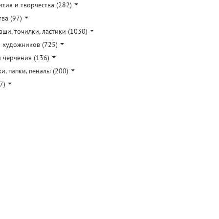
тия и творчества (282)
ва (97)
ши, точилки, ластики (1030)
я художников (725)
 черчения (136)
и, папки, пеналы (200)
7)