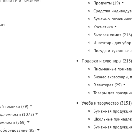
рговой сети INFORMAT
Продукты (19)
Средства индивидуа
Бумажно-гигиеничес
цам
Косметика
Бытовая химия (216)
Инвентарь для убор
Посуда и кухонные а
Подарки и сувениры (215)
Письменные принадл
Бизнес-аксессуары, 
Галантерея (29)
Товары для праздник
Учеба и творчество (3151)
ой техники (79)
Бумажная продукция
длежности (1072)
Школьные принадлеж
жности (568)
Бумажная продукция
оборудование (85)