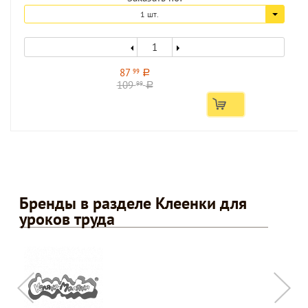
1 шт.
87
99
a
109
99
a
Бренды в разделе Клеенки для
уроков труда