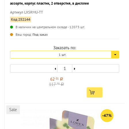
ассорти, корпус пластик, 2 отверстия, в дисплее
Артикул LXSRMU-TT
Код 252144
В наличии на центральном складе - 12073 шт.
...
Ваш город:
Под заказ
Заказать по:
1 шт.
62
01
a
117
73
a
Sale
-47%