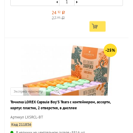
24
32
a
27
02
a
-25%
Экспресс-просмотр
Точилка LOREX Capsule Boy’S Tears с контейнером, ассорти,
корпус пластик, 2 отверстия, в дисплее
Артикул LXSRCL-BT
Код 211836
В наличии на центральном складе - 8816 шт.