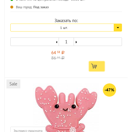
...
Ваш город:
Под заказ
Заказать по:
1 шт.
64
58
a
86
11
a
Sale
-47%
Экспресс-просмотр