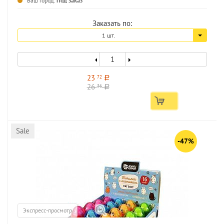
Ваш город:
Под заказ
Заказать по:
1 шт.
23
72
a
26
36
a
Sale
-47%
Экспресс-просмотр