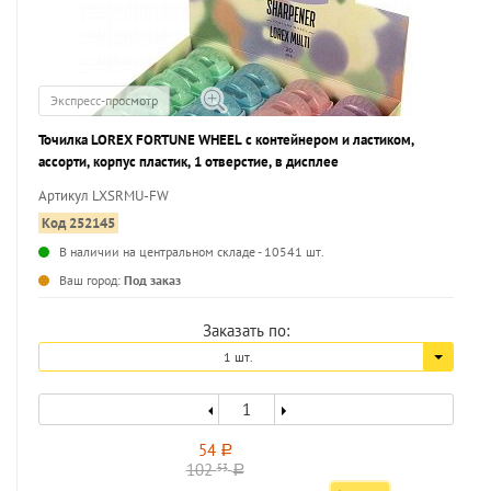
Экспресс-просмотр
Точилка LOREX FORTUNE WHEEL с контейнером и ластиком,
ассорти, корпус пластик, 1 отверстие, в дисплее
Артикул LXSRMU-FW
Код 252145
В наличии на центральном складе - 10541 шт.
...
Ваш город:
Под заказ
Заказать по:
1 шт.
54
a
102
53
a