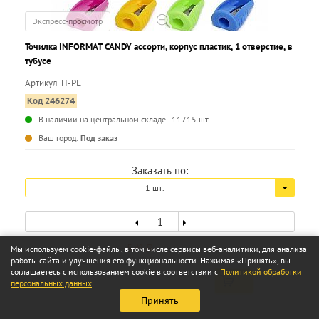
Экспресс-просмотр
Точилка INFORMAT CANDY ассорти, корпус пластик, 1 отверстие, в
тубусе
Артикул TI-PL
Код 246274
В наличии на центральном складе - 11715 шт.
...
Ваш город:
Под заказ
Заказать по:
1 шт.
5
40
Мы используем cookie-файлы, в том числе сервисы веб-аналитики, для анализа
a
10
работы сайта и улучшения его функциональности. Нажимая «Принять», вы
83
a
соглашаетесь с использованием cookie в соответствии с
Политикой обработки
персональных данных
.
Принять