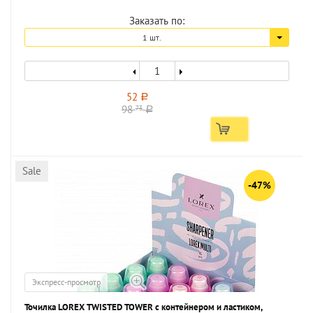
Заказать по:
1 шт.
52
a
98
73
a
Sale
-47%
Экспресс-просмотр
Точилка LOREX TWISTED TOWER с контейнером и ластиком,