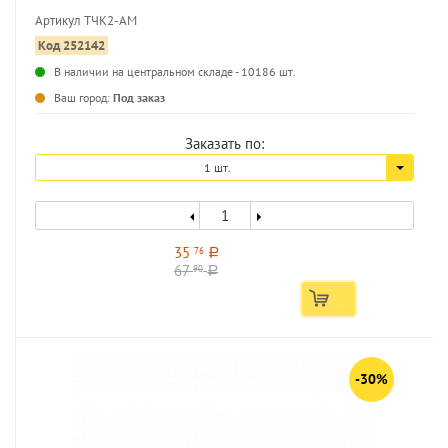
Артикул ТЧК2-АМ
Код 252142
В наличии на центральном складе - 10186 шт.
...
Ваш город:
Под заказ
Заказать по:
1 шт.
35
76
a
67
90
a
-30%