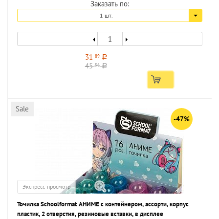
Заказать по:
1 шт.
31
89
a
45
56
a
Sale
-47%
Экспресс-просмотр
Точилка Schoolformat АНИМЕ с контейнером, ассорти, корпус
пластик, 2 отверстия, резиновые вставки, в дисплее