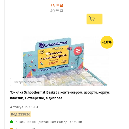
36
80
a
40
89
a
-10%
Экспресс-просмотр
Точилка Schoolformat Basket с контейнером, ассорти, корпус
пластик, 1 отверстие, в дисплее
Артикул ТЧК1-БА
Код 211826
В наличии на центральном складе - 3260 шт.
...