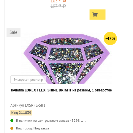
103
77
a
197
05
a
Sale
-47%
Экспресс-просмотр
Точилка LOREX FLEXI SHINE BRIGHT из резины, 1 отверстие
Артикул LXSRFL-SB1
Код 211839
...
В наличии на центральном складе - 3298 шт.
Ваш город:
Под заказ