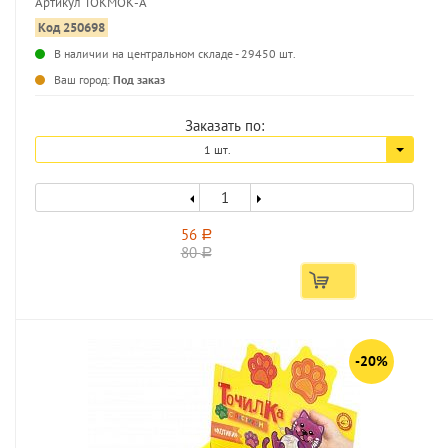
Артикул ТОКМОК-А
Код 250698
В наличии на центральном складе - 29450 шт.
...
Ваш город:
Под заказ
Заказать по:
1 шт.
56
a
80
a
-20%