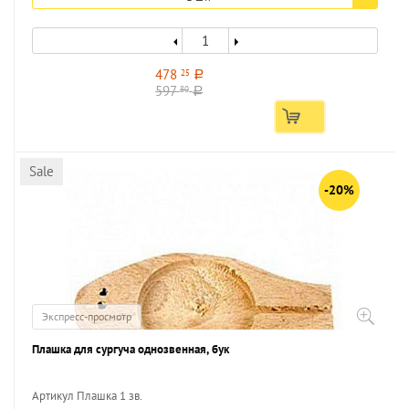
478
25
a
597
80
a
Sale
-20%
Экспресс-просмотр
Плашка для сургуча однозвенная, бук
Артикул Плашка 1 зв.