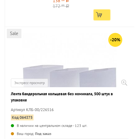
138
a
172
83
a
Sale
-20%
Экспресс-просмотр
Лента бандерольная кольцевая без номинала, 500 штук в
упаковке
Артикул КЛБ-00/226516
Код 064375
В наличии на центральном складе - 123 шт.
...
Ваш город:
Под заказ