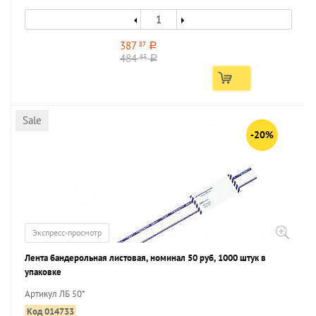
387
87
a
484
83
a
Sale
-20%
Экспресс-просмотр
Лента бандерольная листовая, номинал 50 руб, 1000 штук в
упаковке
Артикул ЛБ 50*
Код 014733