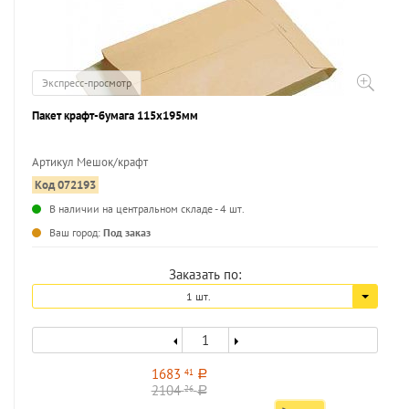
Экспресс-просмотр
Пакет крафт-бумага 115х195мм
Артикул Мешок/крафт
Код 072193
...
В наличии на центральном складе - 4 шт.
Ваш город:
Под заказ
Заказать по:
1 шт.
1683
41
a
2104
26
a