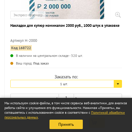
Экспресс-просмотр
Накладки для купюр номиналом 2000 руб., 1000 штук в упаковке
Артикул Н-2000
Код 168722
...
В наличии на центральном складе - 320 шт.
Ваш город:
Под заказ
Заказать по:
1 шт.
Мы используем cookie-файлы, в том числе сервисы веб-аналитики, для анализа
работы сайта и улучшения его функциональности. Нажимая «Принять», вы
262
08
a
соглашаетесь с использованием cookie в соответствии с
Политикой обработки
327
60
a
персональных данных
.
Принять