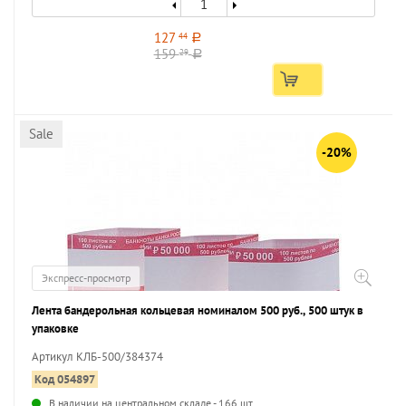
127
44
a
159
29
a
Sale
-20%
Экспресс-просмотр
Лента бандерольная кольцевая номиналом 500 руб., 500 штук в
упаковке
Артикул КЛБ-500/384374
Код 054897
В наличии на центральном складе - 166 шт.