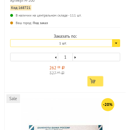
Артикул Н-200
Код 168721
...
В наличии на центральном складе - 111 шт.
Ваш город:
Под заказ
Заказать по:
1 шт.
262
08
a
327
60
a
Sale
-20%