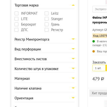
Торговая марка
Экспресс
INFORMAT
Leitz
Файлы IN
LITE
Stanger
прозрачны
Бюрократ
Грань
ДПС
Регистр
Артикул G
Код 1507
Реестр Минпромторга
В налич
складе - 15
Вид перфорации
Ваш гор
Вместимость листов
Заказать 
1 шт.
Количество штук в упаковке
479
Материал
a
Наличие клапана
Хит прод
Ориентация