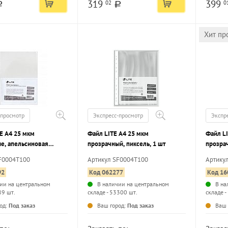
319
399
02
0
a
a
Хит пр
-просмотр
Экспресс-просмотр
Экспр
E А4 25 мкм
Файл LITE А4 25 мкм
Файл L
е, апельсиновая
прозрачный, пиксель, 1 шт
прозрач
 шт
F0004T100
Артикул SF0004T100
Артику
92
Код 062277
Код 16
ии на центральном
В наличии на центральном
В на
89 шт.
складе - 53300 шт.
складе 
...
...
од:
Под заказ
Ваш город:
Под заказ
Ваш 