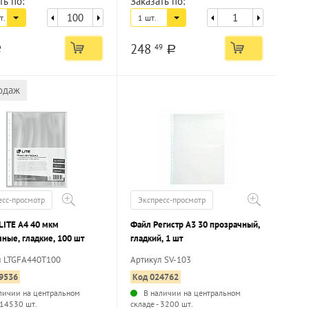
ть по:
Заказать по:
т.
1 шт.
248
49
a
a
одаж
есс-просмотр
Экспресс-просмотр
LITE А4 40 мкм
Файл Регистр А3 30 прозрачный,
ные, гладкие, 100 шт
гладкий, 1 шт
л LTGFA440T100
Артикул SV-103
9536
Код 024762
личии на центральном
В наличии на центральном
 14530 шт.
складе - 3200 шт.
...
...