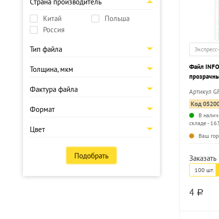
Страна производитель
Китай
Польша
Россия
Тип файла
Экспресс
Файл INF
Толщина, мкм
прозрачный
Фактура файла
Артикул G
Код 0520
Формат
В налич
складе - 16
Цвет
Ваш гор
Подобрать
Заказать 
100 шт.
4
a