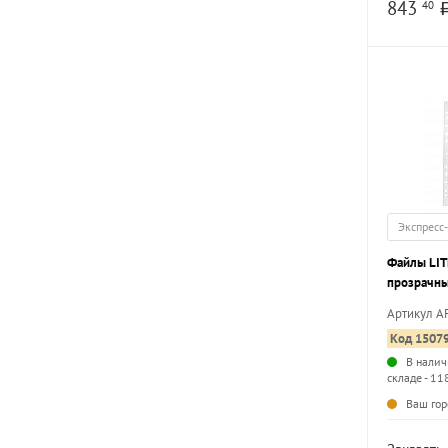
843
40
Экспресс
Файлы LIT
прозрачны
корка, 100
Артикул A
Код 1507
В налич
складе - 11
Ваш гор