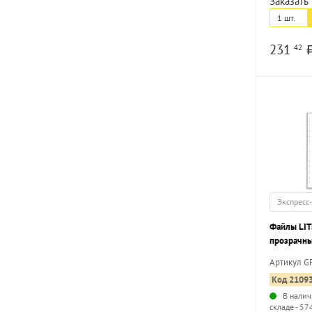
Заказать 
1 шт.
231
42
Экспресс
Файлы LIT
прозрачны
Артикул G
Код 2109
В налич
складе - 57