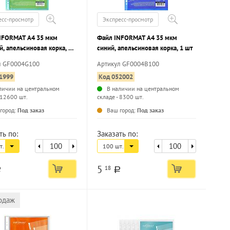
есс-просмотр
Экспресс-просмотр
NFORMAT А4 35 мкм
Файл INFORMAT А4 35 мкм
, апельсиновая корка, 1
синий, апельсиновая корка, 1 шт
л GF0004G100
Артикул GF0004B100
1999
Код 052002
личии на центральном
В наличии на центральном
 12600 шт.
складе - 8300 шт.
...
...
город:
Под заказ
Ваш город:
Под заказ
ть по:
Заказать по:
т.
100 шт.
5
18
a
a
одаж