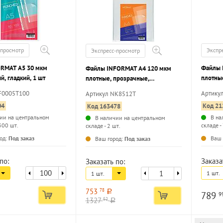
-просмотр
Экспр
Экспресс-просмотр
ORMAT А5 30 мкм
Файлы 
Файлы INFORMAT А4 120 мкм
, гладкий, 1 шт
плотны
плотные, прозрачные,
апельси
апельсиновая корка, 20 шт
F0005T100
Артику
Артикул NK8512T
04
Код 21
Код 163478
ии на центральном
В на
В наличии на центральном
300 шт.
складе -
складе - 2 шт.
...
...
од:
Под заказ
Ваш 
Ваш город:
Под заказ
по:
Заказа
Заказать по:
1 шт.
1 шт.
753
78
a
789
9
1327
52
a