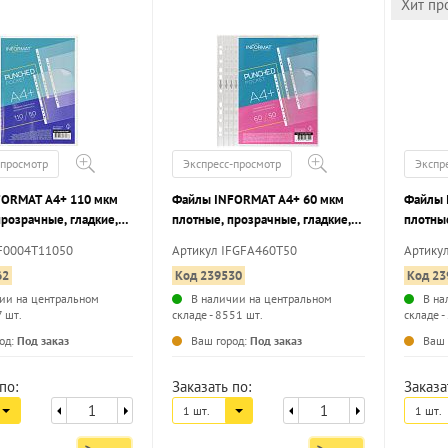
Хит пр
-просмотр
Экспресс-просмотр
Экспр
FORMAT А4+ 110 мкм
Файлы INFORMAT А4+ 60 мкм
Файлы 
прозрачные, гладкие,
плотные, прозрачные, гладкие,
плотные
50 шт
50 шт
F0004T11050
Артикул IFGFA460T50
Артику
62
Код 239530
Код 23
ии на центральном
В наличии на центральном
В на
7 шт.
складе - 8551 шт.
складе -
...
...
од:
Под заказ
Ваш город:
Под заказ
Ваш 
по:
Заказать по:
Заказа
1 шт.
1 шт.