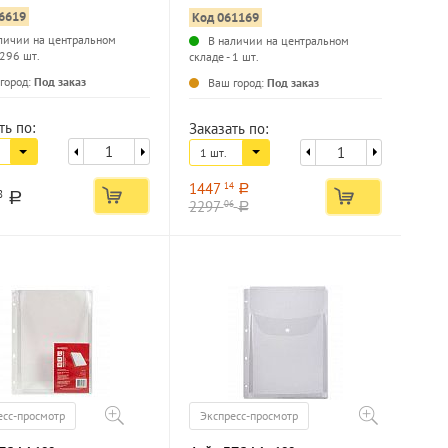
6619
Код 061169
личии на центральном
В наличии на центральном
 296 шт.
складе - 1 шт.
...
...
город:
Под заказ
Ваш город:
Под заказ
ть по:
Заказать по:
1 шт.
1447
14
a
8
a
2297
06
a
есс-просмотр
Экспресс-просмотр