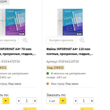
одаж
есс-просмотр
Экспресс-просмотр
INFORMAT А4+ 70 мкм
Файлы INFORMAT А4+ 110 мкм
, прозрачные, гладкие,
плотные, прозрачные, гладкие,
50 шт
л IFGFA470T50
Артикул IFGFA4110T50
9532
Код 239533
личии на центральном
В наличии на центральном
 2481 шт.
складе - 682 шт.
...
...
город:
Под заказ
Ваш город:
Под заказ
ть по:
Заказать по:
1 шт.