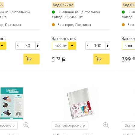
63
Код 037782
Код 05
ии на центральном
В наличии на центральном
В на
0 шт.
складе - 117400 шт.
складе -
...
...
од:
Под заказ
Ваш город:
Под заказ
Ваш 
по:
Заказать по:
Заказа
100 шт.
1 шт.
5
399
73
4
a
-просмотр
Экспресс-просмотр
Экспр