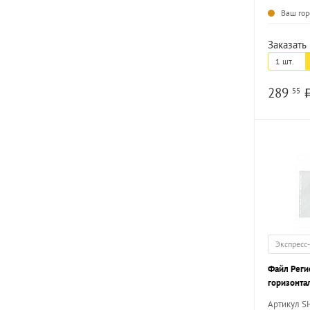
Ваш гор
Заказать 
1 шт.
289
55
Экспресс
Файл Реги
горизонта
гладкий 1 
Артикул S