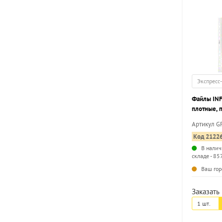
Экспресс
Файлы IN
плотные, 
50 шт
Артикул G
Код 2122
В налич
складе - 85
Ваш гор
Заказать 
1 шт.