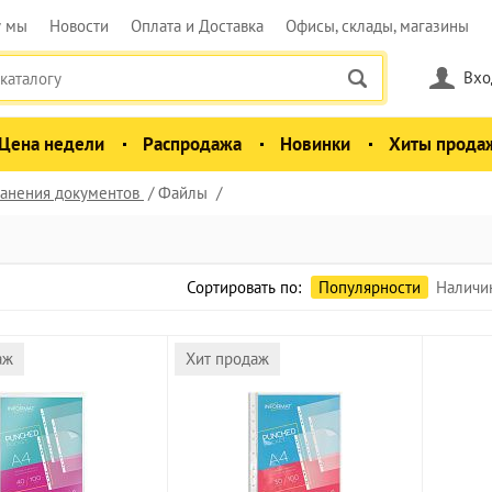
у мы
Новости
Оплата и Доставка
Офисы, склады, магазины
Вхо
Цена недели
Распродажа
Новинки
Хиты прода
анения документов
Файлы
Сортировать по:
Популярности
Наличи
аж
Хит продаж