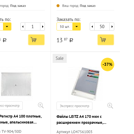
город:
Под заказ
Ваш город:
Под заказ
ть по:
Заказать по:
50 шт.
13
1
87
a
a
Sale
-37%
есс-просмотр
Экспресс-просмотр
Регистр А4 100 плотные,
Файлы LEITZ А4 170 мкм с
чные, апельсиновая
расширением прозрачные,
30 шт
гладкие, 10 шт
л TV-904/30D
Артикул LO47561003