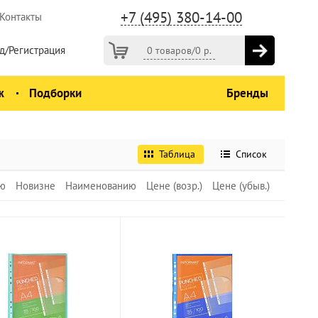
+7 (495) 380-14-00
Контакты
д/Регистрация
0 товаров
/
0
р.
ж
Подборки
Бренды
Таблица
Список
ю
Новизне
Наименованию
Цене (возр.)
Цене (убыв.)