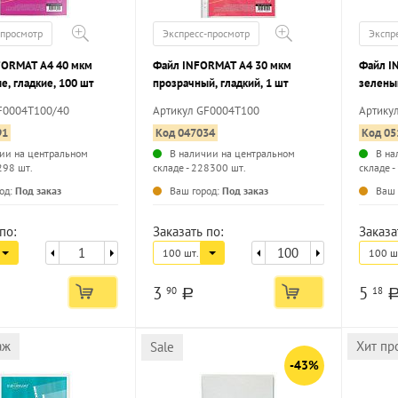
-просмотр
Экспресс-просмотр
Экспр
FORMAT А4 40 мкм
Файл INFORMAT А4 30 мкм
Файл I
е, гладкие, 100 шт
прозрачный, гладкий, 1 шт
зеленый
шт
F0004T100/40
Артикул GF0004T100
Артику
91
Код 047034
Код 05
ии на центральном
В наличии на центральном
В на
298 шт.
складе - 228300 шт.
складе -
...
...
од:
Под заказ
Ваш город:
Под заказ
Ваш 
по:
Заказать по:
Заказа
100 шт.
100 ш
3
5
90
18
a
аж
Хит пр
Sale
-43%