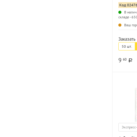
Код 0247
В налич
складе - 65
Ваш гор
Заказать 
50 шт.
9
60
a
Экспресс