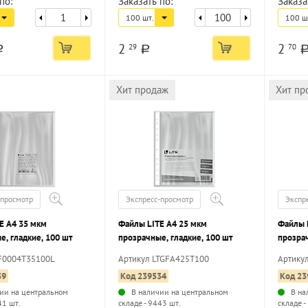
по:
Заказать по:
Заказа
100 шт.
100 ш
2
2
29
70
a
a
Хит продаж
Хит пр
-просмотр
Экспресс-просмотр
Экспр
E А4 35 мкм
Файлы LITE А4 25 мкм
Файлы 
е, гладкие, 100 шт
прозрачные, гладкие, 100 шт
прозрач
F0004T35100L
Артикул LTGFA425T100
Артику
39
Код 239534
Код 23
ии на центральном
В наличии на центральном
В на
41 шт.
складе - 9443 шт.
складе -
...
...