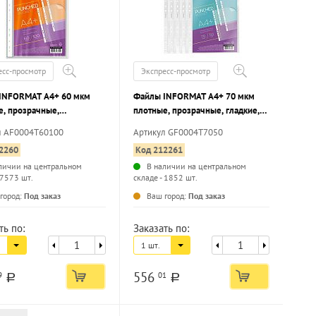
есс-просмотр
Экспресс-просмотр
INFORMAT А4+ 60 мкм
Файлы INFORMAT А4+ 70 мкм
е, прозрачные,
плотные, прозрачные, гладкие,
новая корка, 100 шт
50 шт
л AF0004T60100
Артикул GF0004T7050
2260
Код 212261
личии на центральном
В наличии на центральном
 7573 шт.
складе - 1852 шт.
...
...
город:
Под заказ
Ваш город:
Под заказ
ть по:
Заказать по:
1 шт.
556
9
01
a
a