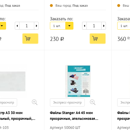
од:
Под заказ
Ваш город:
Под заказ
Ваш 
по:
Заказать по:
Заказа
1 шт.
1 шт.
230
360
0
a
a
-просмотр
Экспресс-просмотр
Экспр
стр А3 30 мкм
Файлы Stanger А4 45 мкм
Файлы 
льный, прозрачный,
прозрачные, апельсиновая
прозра
шт
корка, 100 шт
корка, 
H-103
Артикул 50060 ШТ
Артику