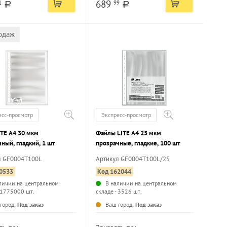
689
1
99
a
a
одаж
есс-просмотр
Экспресс-просмотр
ITE А4 30 мкм
Файлы LITE А4 25 мкм
ный, гладкий, 1 шт
прозрачные, гладкие, 100 шт
л GF0004T100L
Артикул GF0004T100L/25
0533
Код 162044
личии на центральном
В наличии на центральном
- 1775000 шт.
складе - 3526 шт.
...
...
город:
Под заказ
Ваш город:
Под заказ