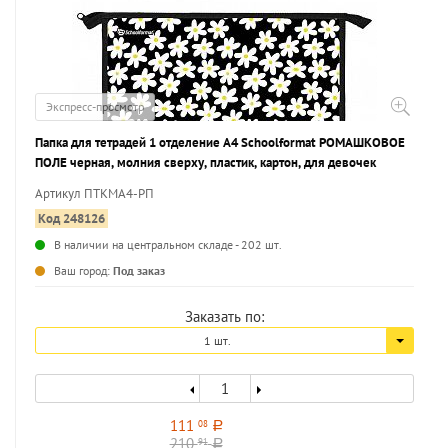
Экспресс-просмотр
Папка для тетрадей 1 отделение А4 Schoolformat РОМАШКОВОЕ
ПОЛЕ черная, молния сверху, пластик, картон, для девочек
Артикул ПТКМА4-РП
Код 248126
В наличии на центральном складе - 202 шт.
...
Ваш город:
Под заказ
Заказать по:
1 шт.
111
08
a
210
91
a