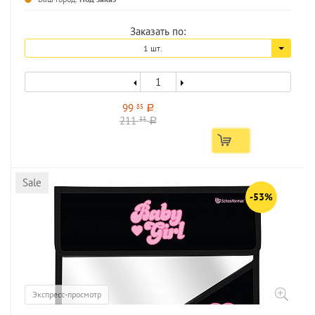
Заказать по:
1 шт.
99
85
a
211
33
a
Sale
-53%
Экспресс-просмотр