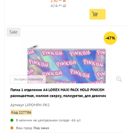
250
a
474
84
a
Sale
-47%
Экспресс-просмотр
Папка 1 отделение А4 LOREX MAXI PACK HOLO PINKISH
разноцветная, молния сверху, полиуретан, для девочек
Артикул LXPOMPH-PKS
Код 227786
В наличии на центральном складе - 66 шт.
...
Ваш город:
Под заказ