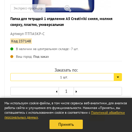
Экспресс-просмотр
Папка для тетрадей 1 отделение А5 Creativiki синяя, молния
сверху, пластик, универсальная
Артикул ПТПА5КР-С
Код 237148
В наличии на центральном складе - 7 шт.
...
Ваш город:
Под заказ
Заказать по:
1 шт.
98
51
a
Мы используем cookie-файлы, в том числе сервисы веб-аналитики, для анализа
187
03
работы сайта и улучшения его функциональности. Нажимая «Принять», вы
a
соглашаетесь с использованием cookie в соответствии с
Политикой обработки
персональных данных
.
Принять