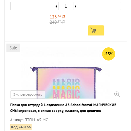
126
86
a
240
87
a
Sale
-53%
Экспресс-просмотр
Папка для тетрадей 1 отделение А5 Schoolformat МАГИЧЕСКИЕ
СНЫ сиреневая, молния сверху, пластик, для девочек
Артикул ПТПМ1А5-МС
Код 248166