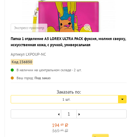
Экспресс-просмотр
Папка 1 отделение А5 LOREX ULTRA PACK фуксия, молния сверху,
искусственная кожа, с ручкой, универсальная
Артикул LXPOUP-NC
Код 236850
В наличии на центральном складе - 2 шт.
...
Ваш город:
Под заказ
Заказать по:
1 шт.
194
69
a
369
65
a