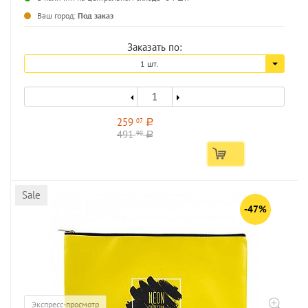
...
Ваш город:
Под заказ
Заказать по:
1 шт.
259
07
a
491
90
a
Sale
-47%
Экспресс-просмотр