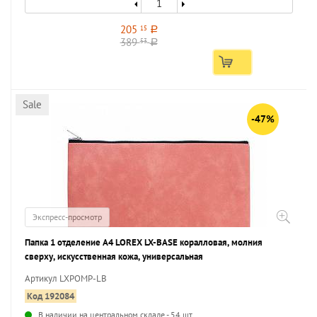
205
15
a
389
53
a
Sale
-47%
Экспресс-просмотр
Папка 1 отделение А4 LOREX LX-BASE коралловая, молния
сверху, искусственная кожа, универсальная
Артикул LXPOMP-LB
Код 192084
В наличии на центральном складе - 54 шт.