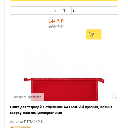
144
29
a
273
95
a
Экспресс-просмотр
Папка для тетрадей 1 отделение А4 Creativiki красная, молния
сверху, пластик, универсальная
Артикул ПТПА4КР-К