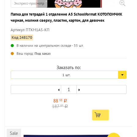
Экспресс-просмотр
Папка для тетрадей 1 отделение А5 Schoolformat КОТОПОНЧИК
черная, молния сверху, пластик, картон, для девочек
Артикул ПТКМ1А5-КП
Код 248170
В наличии на центральном складе - 35 шт.
...
Ваш город:
Под заказ
Заказать по:
1 шт.
88
53
a
187
37
a
Sale