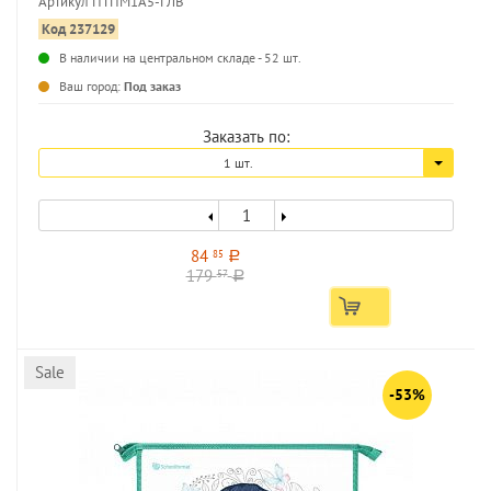
Артикул ПТПМ1А5-ГЛВ
Код 237129
В наличии на центральном складе - 52 шт.
...
Ваш город:
Под заказ
Заказать по:
1 шт.
84
85
a
179
57
a
Sale
-53%