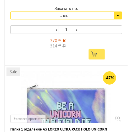
Заказать по:
1 шт.
270
89
a
514
35
a
Sale
-47%
Экспресс-просмотр
Папка 1 отделение А5 LOREX ULTRA PACK HOLO UNICORN