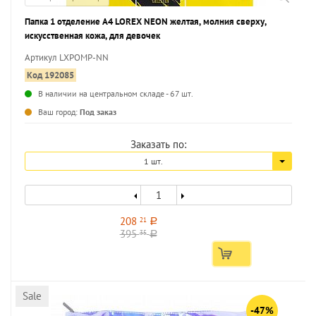
Папка 1 отделение А4 LOREX NEON желтая, молния сверху,
искусственная кожа, для девочек
Артикул LXPOMP-NN
Код 192085
В наличии на центральном складе - 67 шт.
...
Ваш город:
Под заказ
Заказать по:
1 шт.
208
21
a
395
35
a
Sale
-47%