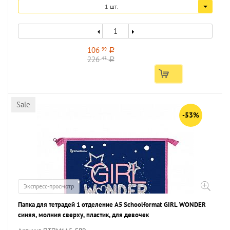
1 шт.
106
99
a
226
43
a
Sale
-53%
Экспресс-просмотр
Папка для тетрадей 1 отделение А5 Schoolformat GIRL WONDER
синяя, молния сверху, пластик, для девочек