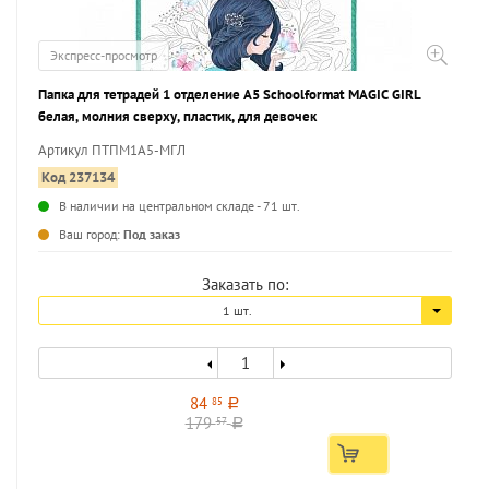
Экспресс-просмотр
Папка для тетрадей 1 отделение А5 Schoolformat MAGIC GIRL
белая, молния сверху, пластик, для девочек
Артикул ПТПМ1А5-МГЛ
Код 237134
В наличии на центральном складе - 71 шт.
...
Ваш город:
Под заказ
Заказать по:
1 шт.
84
85
a
179
57
a