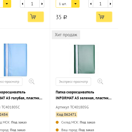
1 шт.
35
a
Хит продаж
есс-просмотр
Экспресс-просмотр
скоросшиватель
Папка скоросшиватель
AT А5 голубая, пластик
INFORMAT А5 зеленая, пластик
м, карман для маркировки
180 мкм, карман для маркировки
л TC401805C
Артикул TC401805G
2454
Код 062471
ад МСК:
Под заказ
Склад МСК:
Под заказ
...
...
город:
Под заказ
Ваш город:
Под заказ