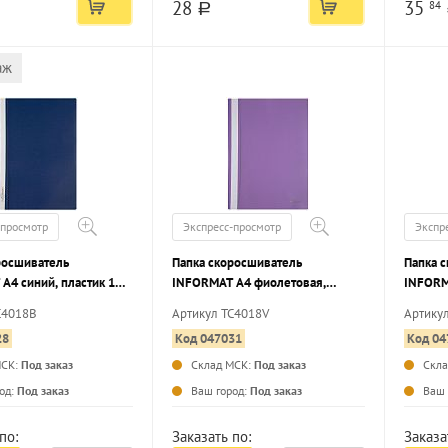
28
35
84
a
аж
-просмотр
Экспресс-просмотр
Экспр
росшиватель
Папка скоросшиватель
Папка 
А4 синий, пластик 180
INFORMAT А4 фиолетовая,
INFORM
ан для маркировки
пластик 180 мкм, карман для
180 мк
C4018B
Артикул TC4018V
Артику
маркировки
28
Код 047031
Код 04
МСК:
Под заказ
Склад МСК:
Под заказ
Скл
...
...
од:
Под заказ
Ваш город:
Под заказ
Ваш 
по:
Заказать по:
Заказа