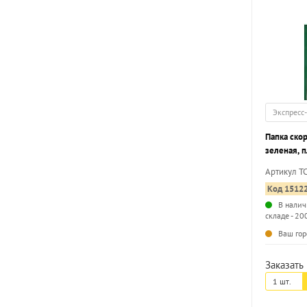
Экспресс
Папка ско
зеленая, п
карман дл
Артикул T
Код 1512
В налич
складе - 20
Ваш гор
Заказать 
1 шт.