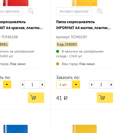
есс-просмотр
Экспресс-просмотр
скоросшиватель
Папка скоросшиватель
AT А4 красная, пластик
INFORMAT А4 желтая, пластик
, карман для
180 мкм, карман для
л TCP4018R
Артикул TCP4018Y
овки, с перфорацией
маркировки, с перфорацией
8081
Код 258083
личии на центральном
В наличии на центральном
 5480 шт.
складе - 1360 шт.
...
...
город:
Под заказ
Ваш город:
Под заказ
ть по:
Заказать по:
1 шт.
41
a