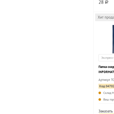
28
a
Хит прод
Экспресс
Папка ско
INFORMAT 
мкм, карм
Артикул T
Код 0470
Склад 
Ваш гор
Заказать 