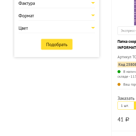
Фактура
Формат
Цвет
Экспресс
Папка ско
Подобрать
INFORMAT 
пластик 1
Артикул T
маркировк
Код 2580
В налич
складе - 11
Ваш гор
Заказать 
1 шт.
41
a