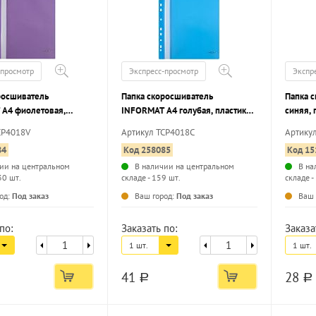
-просмотр
Экспресс-просмотр
Экспр
росшиватель
Папка скоросшиватель
Папка с
А4 фиолетовая,
INFORMAT А4 голубая, пластик
синяя, 
80 мкм, карман для
180 мкм, карман для
для ма
CP4018V
Артикул TCP4018C
Артику
и, с перфорацией
маркировки, с перфорацией
84
Код 258085
Код 15
ии на центральном
В наличии на центральном
В на
30 шт.
складе - 159 шт.
складе -
...
...
од:
Под заказ
Ваш город:
Под заказ
Ваш 
по:
Заказать по:
Заказа
1 шт.
1 шт.
41
28
a
a