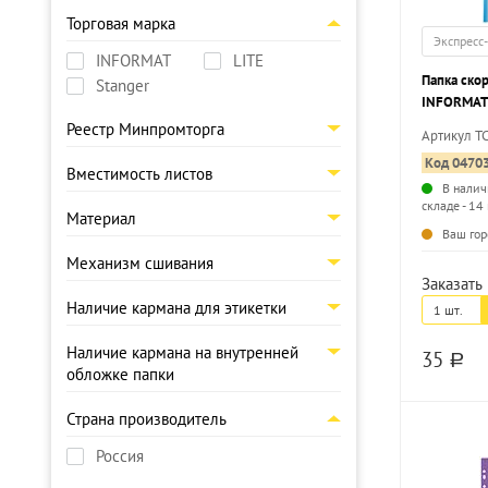
Торговая марка
Экспресс
INFORMAT
LITE
Папка ско
Stanger
INFORMAT 
180 мкм, 
Реестр Минпромторга
Артикул T
Код 0470
Вместимость листов
В налич
складе - 14
Материал
Ваш гор
Механизм сшивания
Заказать 
Наличие кармана для этикетки
1 шт.
Наличие кармана на внутренней
35
a
обложке папки
Страна производитель
Россия