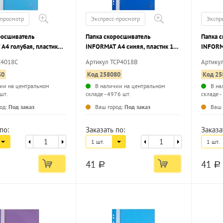
-просмотр
Экспресс-просмотр
Экспр
росшиватель
Папка скоросшиватель
Папка 
А4 голубая, пластик
INFORMAT А4 синяя, пластик 180
INFORM
карман для маркировки
мкм, карман для маркировки, с
180 мкм
C4018C
Артикул TCP4018B
Артику
перфорацией
маркир
30
Код 258080
Код 25
ии на центральном
В наличии на центральном
В на
 шт.
складе - 4976 шт.
складе -
...
...
од:
Под заказ
Ваш город:
Под заказ
Ваш 
по:
Заказать по:
Заказа
1 шт.
1 шт.
41
41
a
a