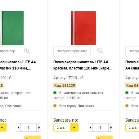
-просмотр
Экспресс-просмотр
Экспр
росшиватель LITE А4
Папка скоросшиватель LITE А4
Папка 
ластик 110 мкм,
красная, пластик 110 мкм, карман
А4 синя
я маркировки
для маркировки
карман
C4011G
Артикул TC4011R
Артику
28
Код 151229
Код 06
ии на центральном
В наличии на центральном
В на
08 шт.
складе - 1440 шт.
складе -
...
...
од:
Под заказ
Ваш город:
Под заказ
Ваш 
по:
Заказать по:
Заказа
1 шт.
1 шт.