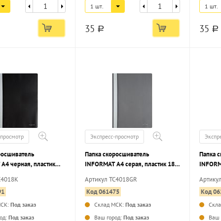
1 шт.
1 шт.
35
35
a
a
-просмотр
Экспресс-просмотр
Экспр
росшиватель
Папка скоросшиватель
Папка 
А4 черная, пластик
INFORMAT А4 серая, пластик 180
INFORM
карман для маркировки
мкм, карман для маркировки
180 мк
C4018K
Артикул TC4018GR
Артику
91
Код 061475
Код 06
МСК:
Под заказ
Склад МСК:
Под заказ
Скл
...
...
од:
Под заказ
Ваш город:
Под заказ
Ваш 