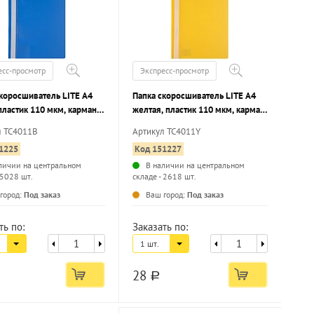
есс-просмотр
Экспресс-просмотр
коросшиватель LITE А4
Папка скоросшиватель LITE А4
пластик 110 мкм, карман
желтая, пластик 110 мкм, карман
ркировки
для маркировки
л TC4011B
Артикул TC4011Y
1225
Код 151227
личии на центральном
В наличии на центральном
 5028 шт.
складе - 2618 шт.
...
...
город:
Под заказ
Ваш город:
Под заказ
ть по:
Заказать по:
1 шт.
28
a