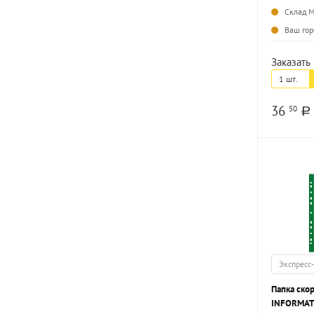
Склад 
Ваш гор
Заказать 
1 шт.
36
50
a
Экспресс
Папка ско
INFORMAT 