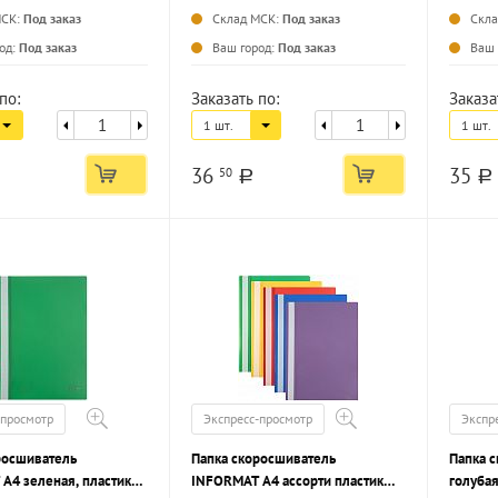
МСК:
Под заказ
Склад МСК:
Под заказ
Скл
...
...
од:
Под заказ
Ваш город:
Под заказ
Ваш 
по:
Заказать по:
Заказа
1 шт.
1 шт.
36
35
50
a
a
-просмотр
Экспресс-просмотр
Экспр
росшиватель
Папка скоросшиватель
Папка с
А4 зеленая, пластик
INFORMAT А4 ассорти пластик
голубая