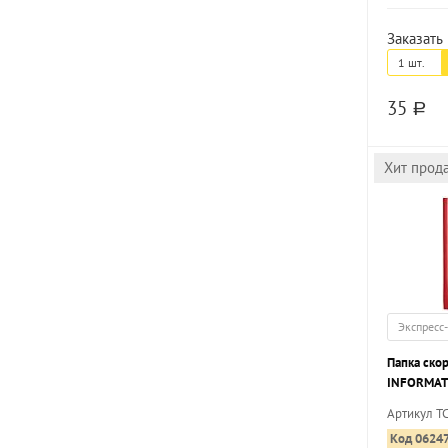
Заказать 
1 шт.
35
a
Хит прод
Экспресс
Папка ско
INFORMAT 
180 мкм, 
Артикул T
Код 0624