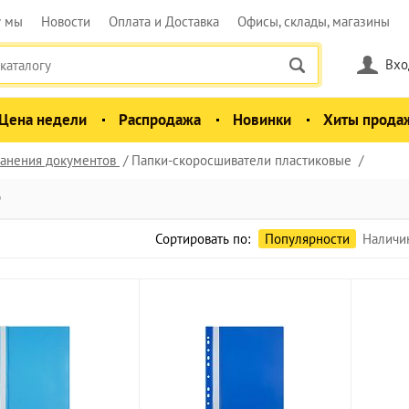
у мы
Новости
Оплата и Доставка
Офисы, склады, магазины
Вхо
Цена недели
Распродажа
Новинки
Хиты прода
анения документов
Папки-скоросшиватели пластиковые
е
Сортировать по:
Популярности
Наличи