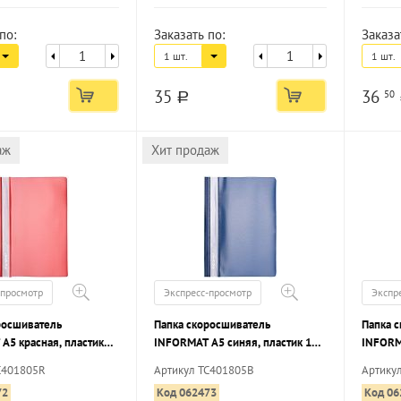
по:
Заказать по:
Заказа
1 шт.
1 шт.
35
36
50
a
аж
Хит продаж
-просмотр
Экспресс-просмотр
Экспр
росшиватель
Папка скоросшиватель
Папка 
А5 красная, пластик
INFORMAT А5 синяя, пластик 180
INFORM
карман для маркировки
мкм, карман для маркировки
пластик
C401805R
Артикул TC401805B
Артику
маркир
72
Код 062473
Код 06