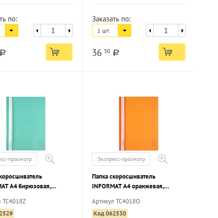
ть по:
Заказать по:
1 шт.
36
50
a
a
есс-просмотр
Экспресс-просмотр
скоросшиватель
Папка скоросшиватель
AT А4 бирюзовая,
INFORMAT А4 оранжевая,
 180 мкм, карман для
пластик 180 мкм, карман для
л TC4018Z
Артикул TC4018O
овки
маркировки
2529
Код 062530