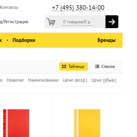
+7 (495) 380-14-00
Контакты
д/Регистрация
0 товаров
/
0
р.
ж
Подборки
Бренды
Таблица
Список
ю
Новизне
Наименованию
Цене (возр.)
Цене (убыв.)