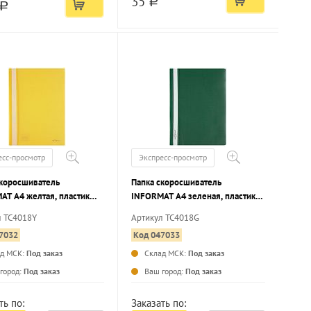
35
a
a
есс-просмотр
Экспресс-просмотр
скоросшиватель
Папка скоросшиватель
AT А4 желтая, пластик
INFORMAT А4 зеленая, пластик
м, карман для маркировки
180 мкм, карман для маркировки
л TC4018Y
Артикул TC4018G
7032
Код 047033
ад МСК:
Под заказ
Склад МСК:
Под заказ
...
...
город:
Под заказ
Ваш город:
Под заказ
ть по:
Заказать по: