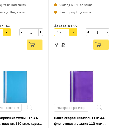
ад МСК:
Под заказ
Склад МСК:
Под заказ
...
...
город:
Под заказ
Ваш город:
Под заказ
ть по:
Заказать по:
1 шт.
35
a
есс-просмотр
Экспресс-просмотр
коросшиватель LITE А4
Папка скоросшиватель LITE А4
, пластик 110 мкм, карман
фиолетовая, пластик 110 мкм,