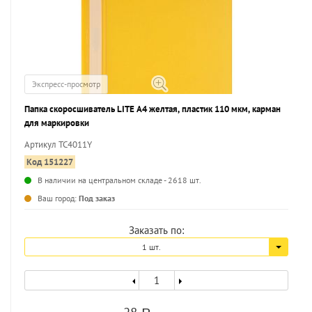
Экспресс-просмотр
Папка скоросшиватель LITE А4 желтая, пластик 110 мкм, карман
для маркировки
Артикул TC4011Y
Код 151227
В наличии на центральном складе - 2618 шт.
...
Ваш город:
Под заказ
Заказать по:
1 шт.