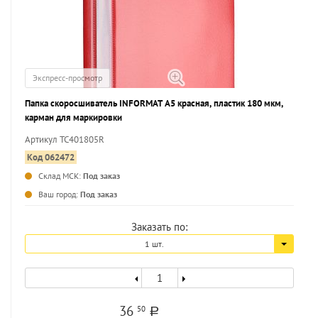
Экспресс-просмотр
Папка скоросшиватель INFORMAT А5 красная, пластик 180 мкм,
карман для маркировки
Артикул TC401805R
Код 062472
Склад МСК:
Под заказ
...
Ваш город:
Под заказ
Заказать по:
1 шт.
36
50
a