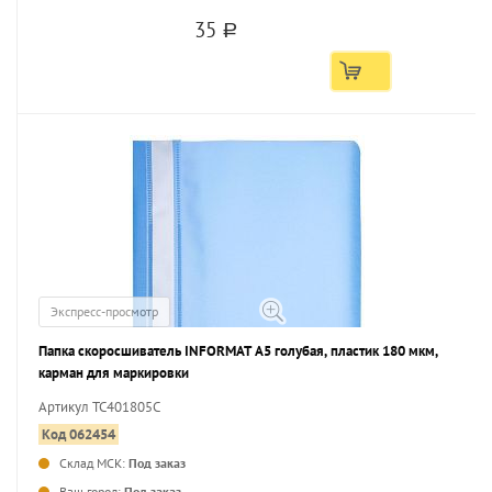
35
a
Экспресс-просмотр
Папка скоросшиватель INFORMAT А5 голубая, пластик 180 мкм,
карман для маркировки
Артикул TC401805C
Код 062454
Склад МСК:
Под заказ
...
Ваш город:
Под заказ