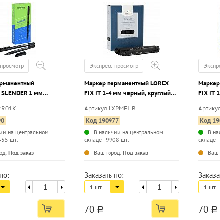
-просмотр
Экспресс-просмотр
Экспр
ерманентный
Маркер перманентный LOREX
Маркер
 SLENDER 1 мм
FIX IT 1-4 мм черный, круглый
FIX IT 
руглый наконечник
наконечник
наконе
RR01K
Артикул LXPMFI-B
Артику
90
Код 190977
Код 19
ии на центральном
В наличии на центральном
В на
455 шт.
складе - 9908 шт.
складе -
...
...
од:
Под заказ
Ваш город:
Под заказ
Ваш 
по:
Заказать по:
Заказа
1 шт.
1 шт.
70
70
a
a