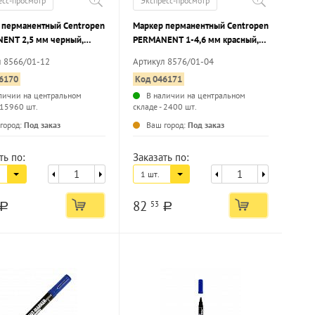
есс-просмотр
Экспресс-просмотр
 перманентный Centropen
Маркер перманентный Centropen
ENT 2,5 мм черный,
PERMANENT 1-4,6 мм красный,
й наконечник
скошенный наконечник
л 8566/01-12
Артикул 8576/01-04
6170
Код 046171
личии на центральном
В наличии на центральном
 15960 шт.
складе - 2400 шт.
...
...
город:
Под заказ
Ваш город:
Под заказ
ть по:
Заказать по:
1 шт.
82
53
a
a