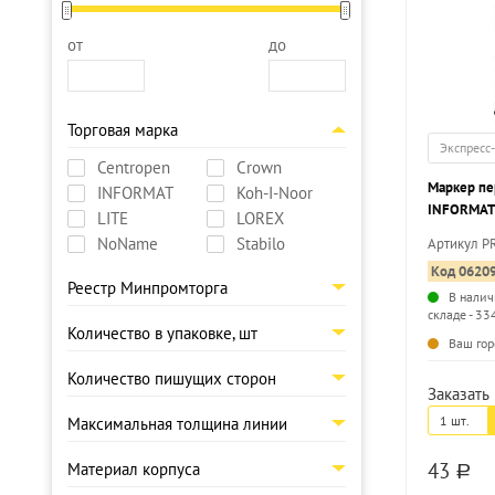
от
до
Торговая марка
Экспресс
Centropen
Crown
Маркер п
INFORMAT
Koh-I-Noor
INFORMAT
LITE
LOREX
черный, к
NoName
Stabilo
Артикул P
Код 0620
Реестр Минпромторга
В налич
складе - 33
Количество в упаковке, шт
Ваш гор
Количество пишущих сторон
Заказать 
1 шт.
Максимальная толщина линии
43
Материал корпуса
a