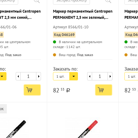
-просмотр
Экспресс-просмотр
Экспр
рманентный Centropen
Маркер перманентный Centropen
Маркер
 2,5 мм синий,
PERMANENT 2,5 мм зеленый,
PERMAN
аконечник
круглый наконечник
круглы
566/01-06
Артикул 8566/01-10
Артику
68
Код 046169
Код 04
ии на центральном
В наличии на центральном
В на
05 шт.
складе - 1142 шт.
складе -
...
...
од:
Под заказ
Ваш город:
Под заказ
Ваш 
по:
Заказать по:
Заказа
1 шт.
1 шт.
82
82
53
53
a
аж