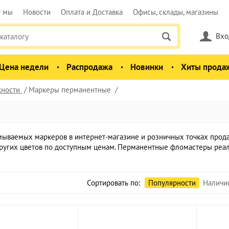
у мы
Новости
Оплата и Доставка
Офисы, склады, магазины
Вхо
Цена недели
Распродажа
Новинки
Хиты прода
ности
Маркеры перманентные
ваемых маркеров в интернет-магазине и розничных точках продаж
других цветов по доступным ценам. Перманентные фломастеры реал
Сортировать по:
Популярности
Наличи