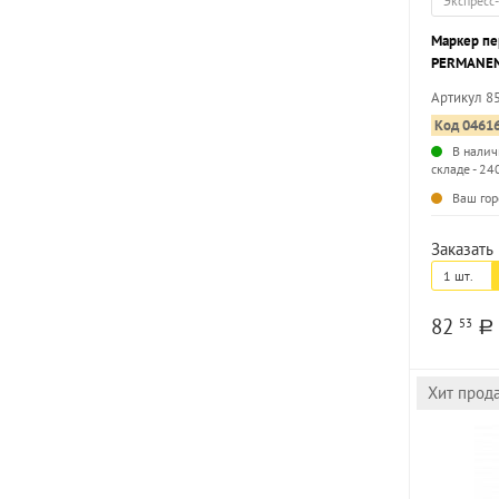
Экспресс
Маркер пе
PERMANENT
круглый н
Артикул 8
Код 0461
В налич
складе - 24
Ваш гор
Заказать 
1 шт.
82
53
a
Хит прод