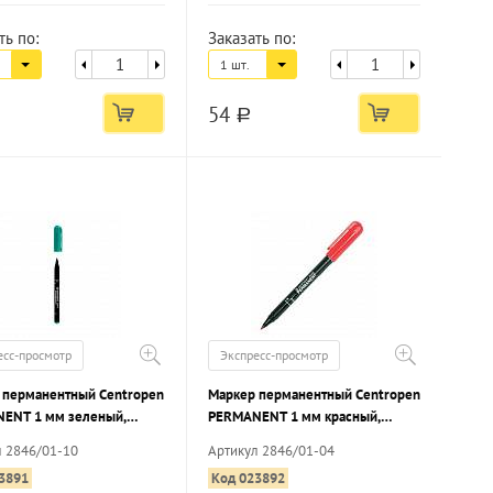
ть по:
Заказать по:
1 шт.
54
a
есс-просмотр
Экспресс-просмотр
 перманентный Centropen
Маркер перманентный Centropen
ENT 1 мм зеленый,
PERMANENT 1 мм красный,
й наконечник
круглый наконечник
л 2846/01-10
Артикул 2846/01-04
3891
Код 023892