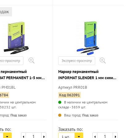
одаж
есс-просмотр
Экспресс-просмотр
 перманентный
Маркер перманентный
AT PERMANENT 1-5 мм
INFORMAT SLENDER 1 мм синий,
, круглый наконечник
круглый наконечник
л PM01BL
Артикул PRR01B
6784
Код 062091
личии на центральном
В наличии на центральном
 38232 шт.
складе - 3859 шт.
...
...
город:
Под заказ
Ваш город:
Под заказ
ть по:
Заказать по:
1 шт.