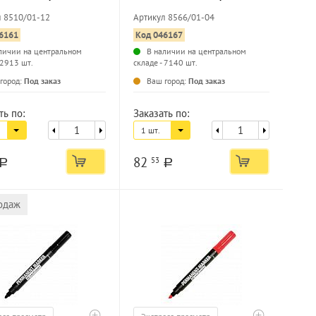
й наконечник
круглый наконечник
л 8510/01-12
Артикул 8566/01-04
6161
Код 046167
личии на центральном
В наличии на центральном
 2913 шт.
складе - 7140 шт.
...
...
город:
Под заказ
Ваш город:
Под заказ
ть по:
Заказать по:
1 шт.
82
53
a
a
одаж