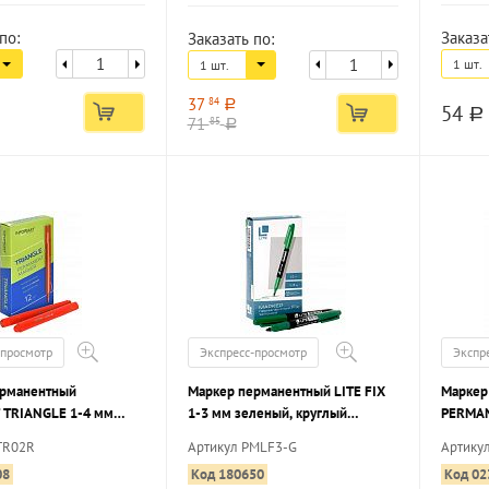
по:
Заказа
Заказать по:
1 шт.
1 шт.
37
84
a
54
a
71
85
a
-просмотр
Экспресс-просмотр
Экспр
ерманентный
Маркер перманентный LITE FIX
Маркер
 TRIANGLE 1-4 мм
1-3 мм зеленый, круглый
PERMAN
круглый наконечник
наконечник
круглы
TR02R
Артикул PMLF3-G
Артику
08
Код 180650
Код 02