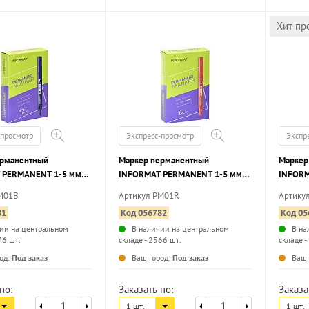
Хит пр
-просмотр
Экспресс-просмотр
Экспр
ерманентный
Маркер перманентный
Маркер
 PERMANENT 1-5 мм
INFORMAT PERMANENT 1-5 мм
INFORM
углый наконечник
красный, круглый наконечник
черный
M01B
Артикул PM01R
Артику
81
Код 056782
Код 05
ии на центральном
В наличии на центральном
В на
76 шт.
складе - 2566 шт.
складе -
...
...
од:
Под заказ
Ваш город:
Под заказ
Ваш 
по:
Заказать по:
Заказа
1 шт.
1 шт.