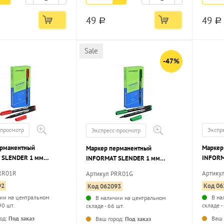
49
49
a
a
Sale
-47%
-просмотр
Экспр
Экспресс-просмотр
ерманентный
Маркер
Маркер перманентный
 SLENDER 1 мм
INFORM
INFORMAT SLENDER 1 мм
круглый наконечник
черный
зеленый, круглый наконечник
RR01R
Артику
Артикул PRR01G
92
Код 06
Код 062093
ии на центральном
В на
В наличии на центральном
90 шт.
складе -
складе - 66 шт.
...
...
од:
Под заказ
Ваш 
Ваш город:
Под заказ