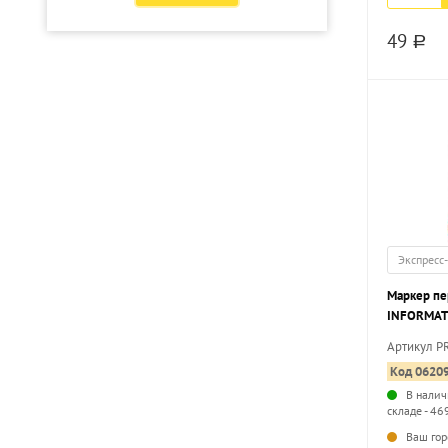
49
a
Экспресс
Маркер п
INFORMAT
красный, 
Артикул P
Код 0620
В налич
складе - 46
Ваш гор