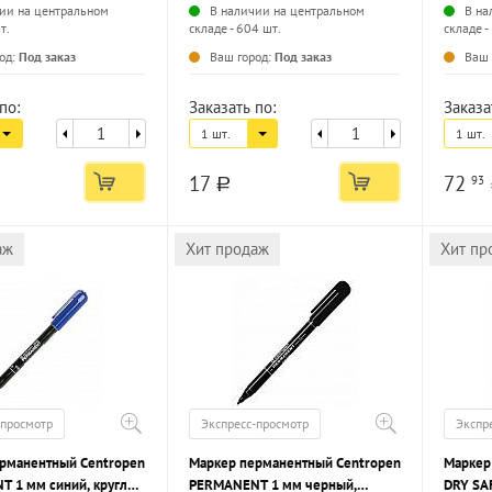
ии на центральном
В наличии на центральном
В на
т.
складе - 604 шт.
складе -
...
...
од:
Под заказ
Ваш город:
Под заказ
Ваш 
по:
Заказать по:
Заказа
1 шт.
1 шт.
17
72
93
a
аж
Хит продаж
Хит пр
-просмотр
Экспресс-просмотр
Экспр
рманентный Centropen
Маркер перманентный Centropen
Маркер
 1 мм синий, круглый
PERMANENT 1 мм черный,
DRY SA