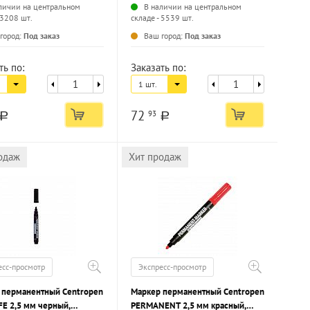
личии на центральном
В наличии на центральном
 3208 шт.
складе - 5539 шт.
...
...
город:
Под заказ
Ваш город:
Под заказ
ть по:
Заказать по:
1 шт.
72
93
a
a
одаж
Хит продаж
есс-просмотр
Экспресс-просмотр
 перманентный Centropen
Маркер перманентный Centropen
FE 2,5 мм черный,
PERMANENT 2,5 мм красный,