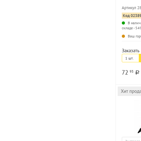
наконечни
Артикул 2
Код 0238
В налич
складе - 54
Ваш гор
Заказать 
1 шт.
72
93
a
Хит прод