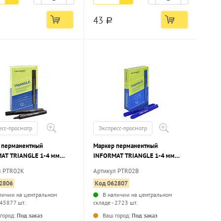
43
a
есс-просмотр
Экспресс-просмотр
 перманентный
Маркер перманентный
AT TRIANGLE 1-4 мм
INFORMAT TRIANGLE 1-4 мм
, круглый наконечник
синий, круглый наконечник
л PTR02K
Артикул PTR02B
2806
Код 062807
личии на центральном
В наличии на центральном
 45877 шт.
складе - 2723 шт.
...
...
город:
Под заказ
Ваш город:
Под заказ