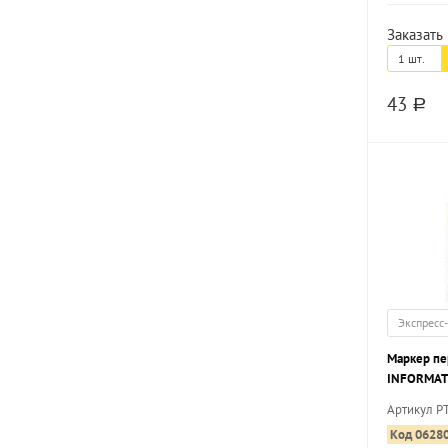
Заказать 
1 шт.
43
a
Экспресс
Маркер п
INFORMAT
красный, 
Артикул P
Код 0628