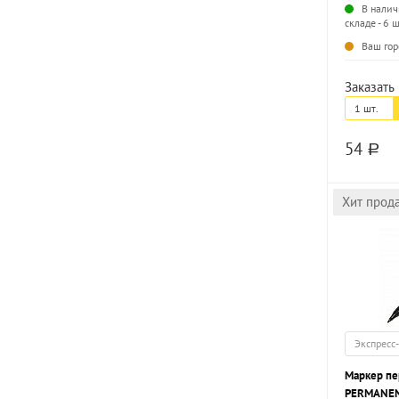
В налич
складе - 6 ш
Ваш гор
Заказать 
1 шт.
54
a
Хит прод
Экспресс
Маркер пе
PERMANENT