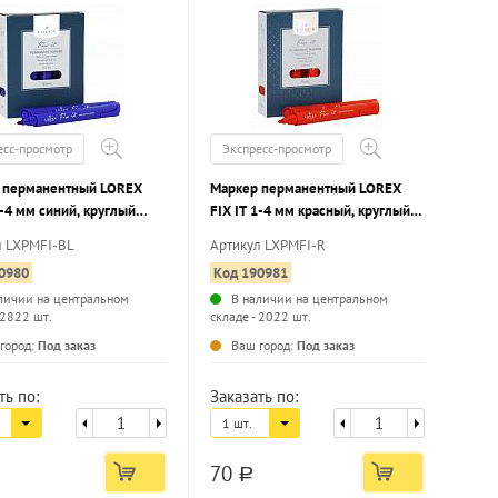
есс-просмотр
Экспресс-просмотр
 перманентный LOREX
Маркер перманентный LOREX
1-4 мм синий, круглый
FIX IT 1-4 мм красный, круглый
чник
наконечник
л LXPMFI-BL
Артикул LXPMFI-R
0980
Код 190981
личии на центральном
В наличии на центральном
 2822 шт.
складе - 2022 шт.
...
...
город:
Под заказ
Ваш город:
Под заказ
ть по:
Заказать по:
1 шт.
70
a