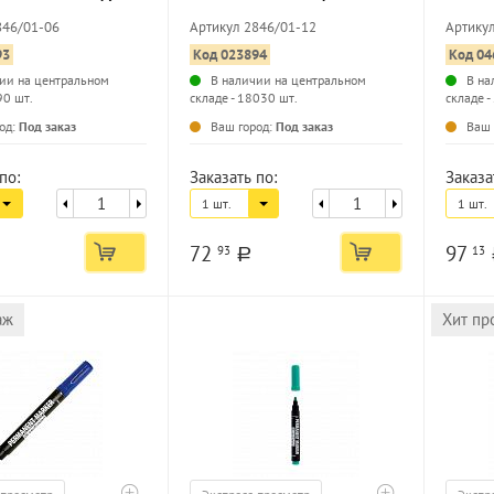
к
круглый наконечник
круглы
846/01-06
Артикул 2846/01-12
Артику
93
Код 023894
Код 04
ии на центральном
В наличии на центральном
В на
90 шт.
складе - 18030 шт.
складе -
...
...
од:
Под заказ
Ваш город:
Под заказ
Ваш 
по:
Заказать по:
Заказа
1 шт.
1 шт.
72
97
93
13
a
аж
Хит пр