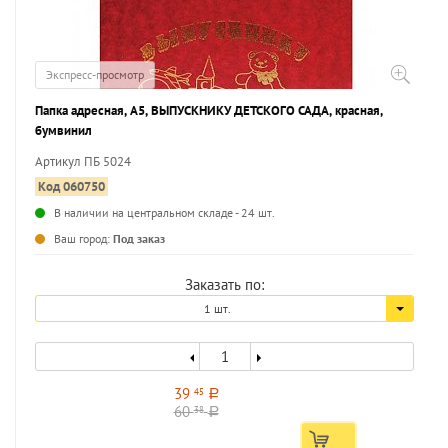
Экспресс-просмотр
Папка адресная, А5, ВЫПУСКНИКУ ДЕТСКОГО САДА, красная,
бумвинил
Артикул ПБ 5024
Код 060750
В наличии на центральном складе - 24 шт.
...
Ваш город:
Под заказ
Заказать по:
1 шт.
39
45
a
60
38
a