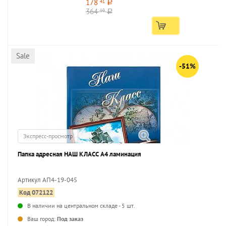
178
41
a
364
10
a
Sale
-51%
Экспресс-просмотр
Папка адресная НАШ КЛАСС А4 ламинация
Артикул АП4-19-045
Код 072122
...
В наличии на центральном складе - 5 шт.
Ваш город:
Под заказ