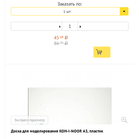
Заказать по:
1 шт.
45
69
a
86
74
a
Экспресс-просмотр
Доска для моделирования KOH-I-NOOR А3, пластик