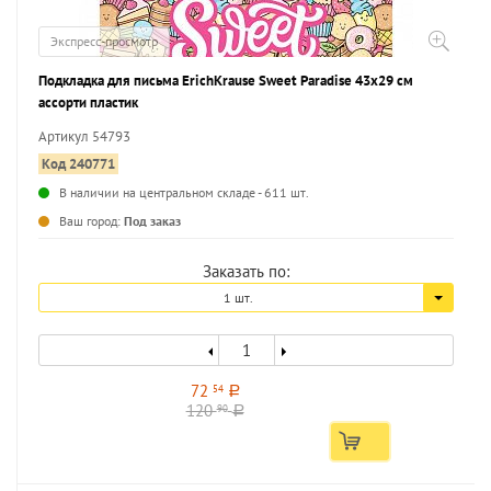
Экспресс-просмотр
Подкладка для письма ErichKrause Sweet Paradise 43х29 см
ассорти пластик
Артикул 54793
Код 240771
В наличии на центральном складе - 611 шт.
...
Ваш город:
Под заказ
Заказать по:
1 шт.
72
54
a
120
90
a