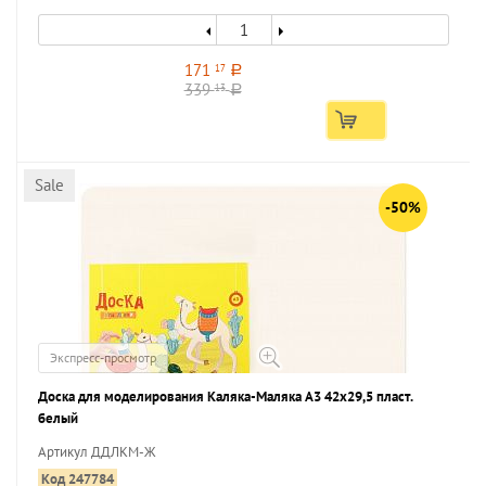
171
17
a
339
13
a
Sale
-50%
Экспресс-просмотр
Доска для моделирования Каляка-Маляка А3 42x29,5 пласт.
белый
Артикул ДДЛКМ-Ж
Код 247784