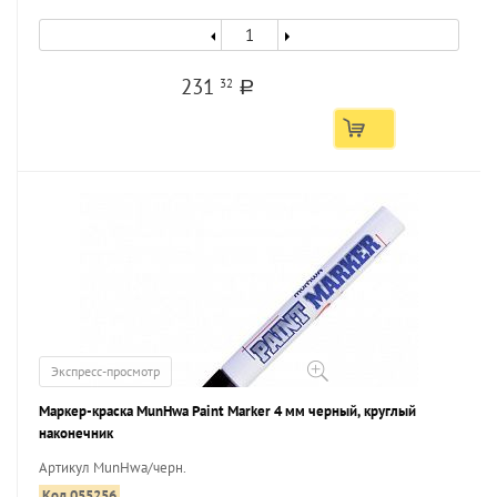
231
32
a
Экспресс-просмотр
Маркер-краска MunHwa Paint Marker 4 мм черный, круглый
наконечник
Артикул MunHwa/черн.
Код 055256