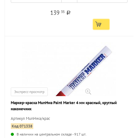
139
35
a
Экспресс-просмотр
Маркер-краска MunHwa Paint Marker 4 мм красный, круглый
наконечник
Артикул MunHwa/крас
Код 071338
В наличии на центральном складе - 917 шт.