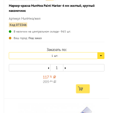
Маркер-краска MunHwa Paint Marker 4 мм желтый, круглый
наконечник
Артикул MunHwa/жел
Код 073346
В наличии на центральном складе - 965 шт.
...
Ваш город:
Под заказ
Заказать по:
1 шт.
117
31
a
203
04
a