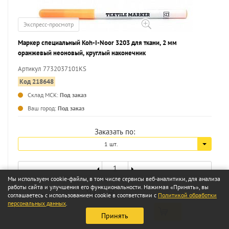
Экспресс-просмотр
Маркер специальный Koh-I-Noor 3203 для ткани, 2 мм
оранжевый неоновый, круглый наконечник
Артикул 7732037101KS
Код 218648
Склад МСК:
Под заказ
...
Ваш город:
Под заказ
Заказать по:
1 шт.
Мы используем cookie-файлы, в том числе сервисы веб-аналитики, для анализа
работы сайта и улучшения его функциональности. Нажимая «Принять», вы
97
20
a
соглашаетесь с использованием cookie в соответствии с
Политикой обработки
персональных данных
.
Принять