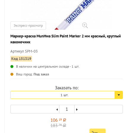
Экспресс-просмотр
Маркер-краска MunHwa Slim Paint Marker 2 мм красный, круглый
наконечник
Артикул SPM-03
Код 151319
В наличии на центральном складе - 1 шт.
...
Ваш город:
Под заказ
Заказать по:
1 шт.
106
19
a
183
79
a