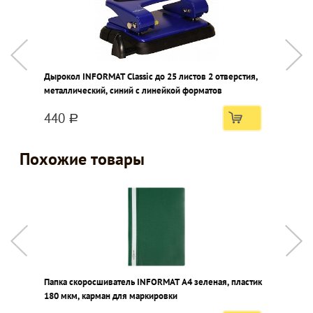
Дырокол INFORMAT Classic до 25 листов 2 отверстия,
Степле
металлический, синий с линейкой форматов
п
440
a
Похожие товары
Папка скоросшиватель INFORMAT А4 зеленая, пластик
П
180 мкм, карман для маркировки
м