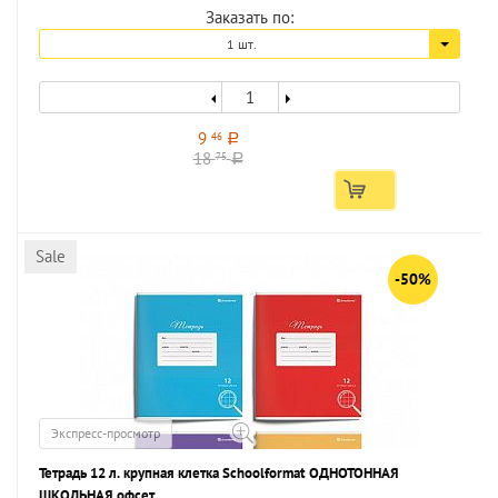
Заказать по:
1 шт.
9
46
a
18
75
a
Sale
-50%
Экспресс-просмотр
Тетрадь 12 л. крупная клетка Schoolformat ОДНОТОННАЯ
ШКОЛЬНАЯ офсет