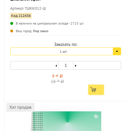
Артикул ТШККО12-Ш
Код 212436
В наличии на центральном складе - 2725 шт.
...
Ваш город:
Под заказ
Заказать по:
1 шт.
9
46
a
18
75
a
Хит продаж