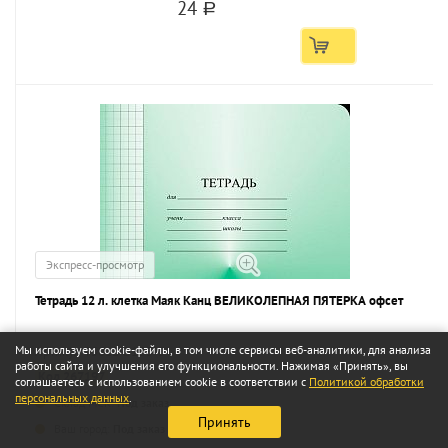
24
a
Экспресс-просмотр
Тетрадь 12 л. клетка Маяк Канц ВЕЛИКОЛЕПНАЯ ПЯТЕРКА офсет
Мы используем cookie-файлы, в том числе сервисы веб-аналитики, для анализа
Артикул Т5012 О1В5-5
работы сайта и улучшения его функциональности. Нажимая «Принять», вы
Код 267197
соглашаетесь с использованием cookie в соответствии с
Политикой обработки
персональных данных
.
...
Склад МСК:
Под заказ
Принять
Ваш город:
Под заказ