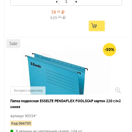
59
55
a
121
53
a
Sale
-50%
Экспресс-просмотр
Папка подвесная ESSELTE PENDAFLEX FOOLSCAP картон 220 г/м2
синяя
Артикул 90334*
Код 066703
В наличии на центральном складе - 104 шт.