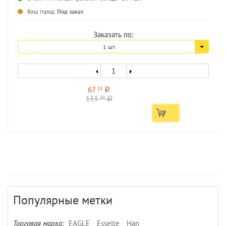
Ваш город:
Под заказ
Заказать по:
1 шт.
67
13
a
133
20
a
Популярные метки
Торговая марка:
EAGLE
Esselte
Han