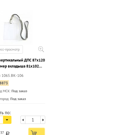
есс-просмотр
вертикальный ДПС 87х120
змер вкладыша 81х102
липом на ленте серой, 10
л 1065.ВК-106
к
8873
ад МСК:
Под заказ
город:
Под заказ
ть по:
5
37
a