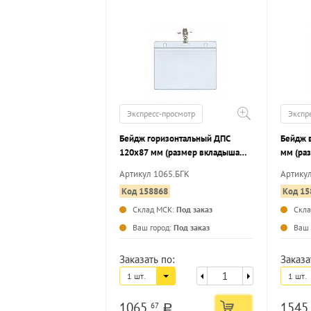
Экспресс-просмотр
Экспр
Бейдж горизонтальный ДПС
Бейдж 
120х87 мм (размер вкладыша
мм (ра
113х70 мм) с клипсой и
мм) с к
Артикул 1065.БГК
Артику
булавкой, 10 шт/упак
шт/упа
Код 158868
Код 15
Склад МСК:
Под заказ
Скл
Ваш город:
Под заказ
Ваш 
Заказать по:
Заказа
1 шт.
1 шт.
1065
154
67
a