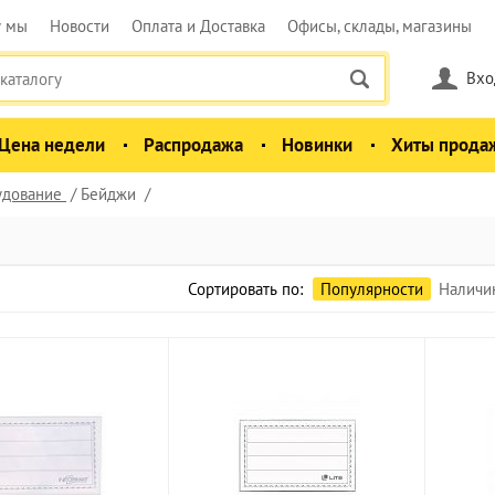
у мы
Новости
Оплата и Доставка
Офисы, склады, магазины
Вхо
Цена недели
Распродажа
Новинки
Хиты прода
удование
Бейджи
Сортировать по:
Популярности
Наличи