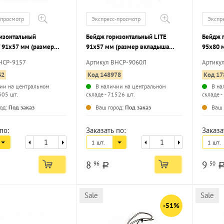
-просмотр
Экспресс-просмотр
Экспр
изонтальный
Бейдж горизонтальный LITE
Бейдж 
91х57 мм (размер
91х57 мм (размер вкладыша
95х80 
91х57 мм) с клипсой и
91х57 мм) с клипсой и булавкой,
91х54 м
HCP-9157
Артикул ВНСР-9060Л
Артику
1 шт/упак
1 шт/упак
упак
42
Код 148978
Код 17
ии на центральном
В наличии на центральном
В на
305 шт.
складе - 71526 шт.
складе -
...
...
од:
Под заказ
Ваш город:
Под заказ
Ваш 
по:
Заказать по:
Заказа
1 шт.
1 шт.
8
9
96
50
a
Sale
Sale
-51%