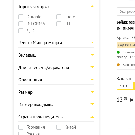
Торговая марка
Экспресс
Durable
Eagle
Бейдж гор
INFORMAT
LITE
INFORMAT 
ДПС
вкладыша 
Артикул B
булавкой, 
Реестр Минпромторга
Код 0625
В налич
Вкладыш
складе - 15
Ваш гор
Длина тесьмы/держателя
Заказать 
Ориентация
1 шт.
Размер
12
35
a
Размер вкладыша
Страна производитель
Германия
Китай
Россия