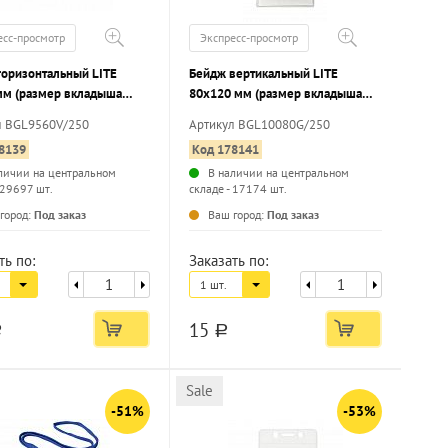
есс-просмотр
Экспресс-просмотр
горизонтальный LITE
Бейдж вертикальный LITE
мм (размер вкладыша
80х120 мм (размер вкладыша
м) без держателя, 1 шт/
77х100 мм) без держателя, 1 шт/
л BGL9560V/250
Артикул BGL10080G/250
упак
8139
Код 178141
личии на центральном
В наличии на центральном
 29697 шт.
складе - 17174 шт.
...
...
город:
Под заказ
Ваш город:
Под заказ
ть по:
Заказать по:
1 шт.
15
a
a
Sale
-51%
-53%