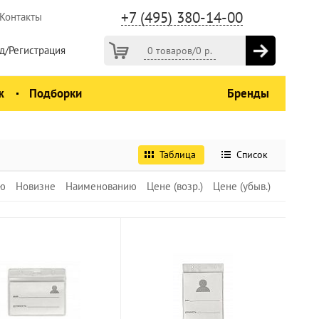
+7 (495) 380-14-00
Контакты
д/Регистрация
0 товаров
/
0
р.
ж
Подборки
Бренды
Таблица
Список
ю
Новизне
Наименованию
Цене (возр.)
Цене (убыв.)