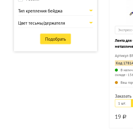
Тип крепления бейджа
Цвет тесьмы/держателя
Экспресс
Подобрать
Лента для
металличе
синяя
Артикул B
Код 1781
В налич
складе - 15
Ваш гор
Заказать 
1 шт.
19
a