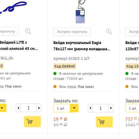
-просмотр
Экспресс-просмотр
Экспр
 бейджей LITE с
Бейдж вертикальный Eagle
Бейдж 
ской клипсой 45 см
78х127 мм (размер вкладыша
120х87
68х103 мм) на шнурке черном, 1
113х70 
FBGL/Bl
Артикул EC003-1 ШТ
Артику
шт/упак
синей, 
43
Код 068845
Код 15
ии на центральном
В наличии на центральном
В на
651 шт.
складе - 72656 шт.
складе -
...
...
од:
Под заказ
Ваш город:
Под заказ
Ваш 
по:
Заказать по:
Заказа
1 шт.
1 шт.
19
757
45
23
a
39
1545
68
3
a