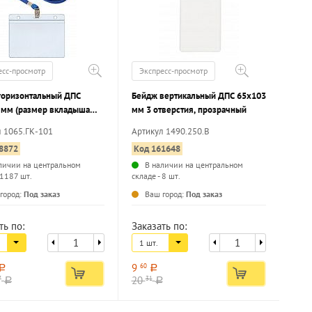
есс-просмотр
Экспресс-просмотр
горизонтальный ДПС
Бейдж вертикальный ДПС 65х103
 мм (размер вкладыша
мм 3 отверстия, прозрачный
мм) с клипом на ленте
л 1065.ГК-101
Артикул 1490.250.В
10 шт/упак
8872
Код 161648
личии на центральном
В наличии на центральном
 1187 шт.
складе - 8 шт.
город:
Под заказ
Ваш город:
Под заказ
ть по:
Заказать по:
1 шт.
9
60
a
a
20
7
31
a
a