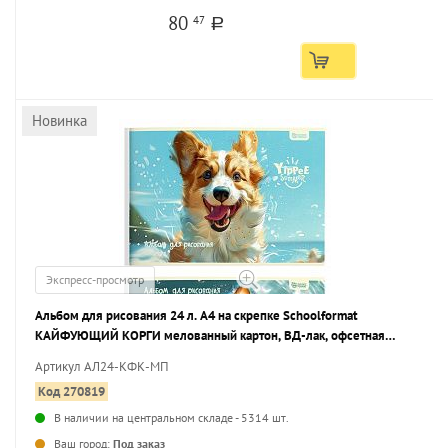
80
47
a
Новинка
Экспресс-просмотр
Альбом для рисования 24 л. А4 на скрепке Schoolformat
КАЙФУЮЩИЙ КОРГИ мелованный картон, ВД-лак, офсетная
бумага, 2 дизайна
Артикул АЛ24-КФК-МП
Код 270819
В наличии на центральном складе - 5314 шт.
...
Ваш город:
Под заказ