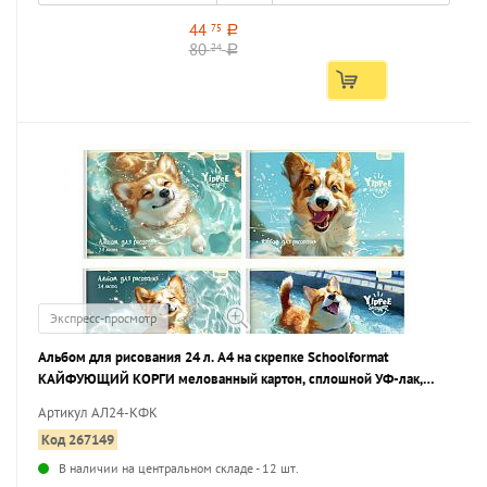
44
75
a
80
24
a
Экспресс-просмотр
Альбом для рисования 24 л. А4 на скрепке Schoolformat
КАЙФУЮЩИЙ КОРГИ мелованный картон, сплошной УФ-лак,
офсет
Артикул АЛ24-КФК
Код 267149
В наличии на центральном складе - 12 шт.
...