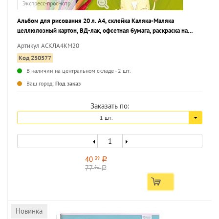
Экспресс-просмотр
Альбом для рисования 20 л. А4, склейка Каляка-Маляка
целлюлозный картон, ВД-лак, офсетная бумага, раскраска на
обороте
Артикул АСКЛА4КМ20
Код 250577
В наличии на центральном складе - 2 шт.
...
Ваш город:
Под заказ
Заказать по:
1 шт.
40
39
a
77
81
a
Новинка