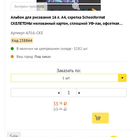
Экспресс-просмотр
Альбом для рисования 16 л. А4, скрепка Schoolformat
СКЕЛЕТОНЫ мелованный картон, сплошной УФ-лак, офсетная
бумага
Артикул АЛ16-СКЕ
Код 238864
В наличии на центральном складе - 3282 шт.
...
Ваш город:
Под заказ
Заказать по:
1 шт.
33
38
a
59
86
a
Sale