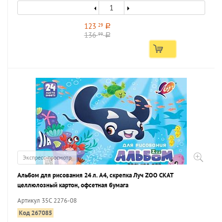
123
29
a
136
99
a
Экспресс-просмотр
Альбом для рисования 24 л. А4, скрепка Луч ZOO СКАТ
целлюлозный картон, офсетная бумага
Артикул 35С 2276-08
Код 267085