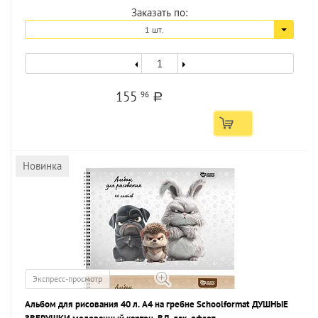
Заказать по:
1 шт.
155
96
a
Новинка
Экспресс-просмотр
Альбом для рисования 40 л. А4 на гребне Schoolformat ДУШНЫЕ