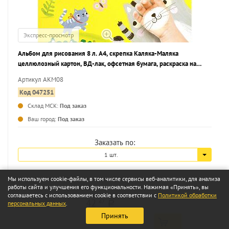
Экспресс-просмотр
Альбом для рисования 8 л. А4, скрепка Каляка-Маляка
целлюлозный картон, ВД-лак, офсетная бумага, раскраска на
обложке
Артикул АКМ08
Код 047251
Склад МСК:
Под заказ
...
Ваш город:
Под заказ
Заказать по:
1 шт.
Мы используем cookie-файлы, в том числе сервисы веб-аналитики, для анализа
работы сайта и улучшения его функциональности. Нажимая «Принять», вы
соглашаетесь с использованием cookie в соответствии с
Политикой обработки
42
47
персональных данных
.
a
Принять