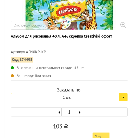
Экспресс-просмотр
Альбом для рисования 40 л. А4-, скрепка Creativiki офсет
Артикул АЛ40КР-КР
Код 174495
...
В наличии на центральном складе - 45 шт.
Ваш город:
Под заказ
Заказать по:
1 шт.
103
a