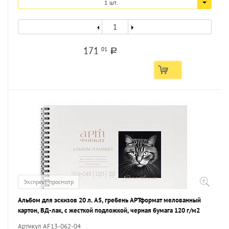
1 шт.
171
01
a
Экспресс-просмотр
Альбом для эскизов 20 л. А5, гребень АРТформат мелованный
картон, ВД-лак, с жесткой подложкой, черная бумага 120 г/м2
Артикул AF13-062-04