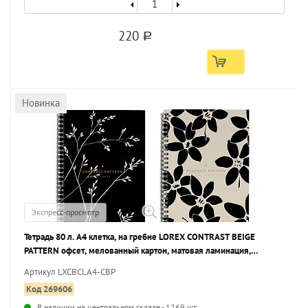
220
a
Новинка
Экспресс-просмотр
Тетрадь 80 л. А4 клетка, на гребне LOREX CONTRAST BEIGE
PATTERN офсет, мелованный картон, матовая ламинация,
эмбоссинг, запечатка форзаца
Артикул LXCBCLA4-CBP
Код 269606
В наличии на центральном складе - 1269 шт.