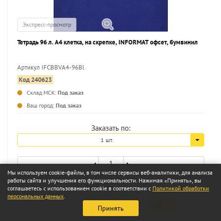
Экспресс-просмотр
Тетрадь 96 л. А4 клетка, на скрепке, INFORMAT офсет, бумвинил
Артикул IFCBBVА4-96Bl
Код 240623
...
Склад МСК:
Под заказ
Ваш город:
Под заказ
Заказать по:
1 шт.
Мы используем cookie-файлы, в том числе сервисы веб-аналитики, для анализа
работы сайта и улучшения его функциональности. Нажимая «Принять», вы
171
a
соглашаетесь с использованием cookie в соответствии с
Политикой обработки
персональных данных
.
Принять