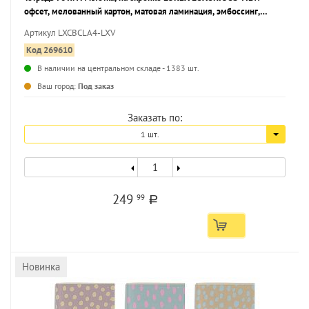
офсет, мелованный картон, матовая ламинация, эмбоссинг,
запечатка форзаца
Артикул LXCBCLA4-LXV
Код 269610
В наличии на центральном складе - 1383 шт.
...
Ваш город:
Под заказ
Заказать по:
1 шт.
249
99
a
Новинка