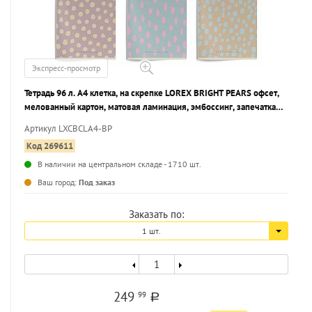
Экспресс-просмотр
Тетрадь 96 л. А4 клетка, на скрепке LOREX BRIGHT PEARS офсет,
мелованный картон, матовая ламинация, эмбоссинг, запечатка
форзаца
Артикул LXCBCLA4-BP
Код 269611
В наличии на центральном складе - 1710 шт.
...
Ваш город:
Под заказ
Заказать по:
1 шт.
249
99
a