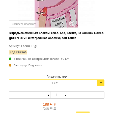
Экспресс-просмотр
Тетрадь со сменным блоком 120 л. А5+, клетка, на кольцах LOREX
QUEEN LOVE интегральная обложка, soft touch
Артикул LXNBCL-QL
Код 249346
В наличии на центральном складе - 30 шт.
...
Ваш город:
Под заказ
Заказать по:
1 шт.
188
12
a
348
37
a