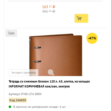
163
12
a
301
12
a
Sale
-47%
Экспресс-просмотр
Тетрадь со сменным блоком 120 л. А5, клетка, на кольцах
INFORMAT КОРИЧНЕВАЯ кож/зам, конгрев
Артикул IFNR-LTH-BRW
Код 246850
В наличии на центральном складе - 6 шт.
...