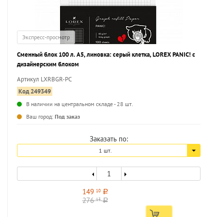
Экспресс-просмотр
Сменный блок 100 л. А5, линовка: серый клетка, LOREX PANIC! с
дизайнерским блоком
Артикул LXRBGR-PC
Код 249349
В наличии на центральном складе - 28 шт.
...
Ваш город:
Под заказ
Заказать по:
1 шт.
149
10
a
276
13
a