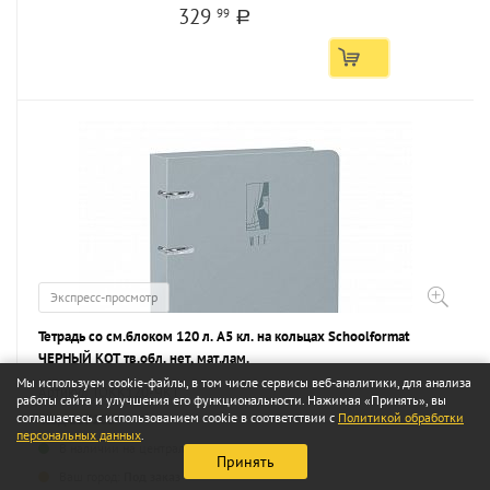
329
99
a
Экспресс-просмотр
Тетрадь со см.блоком 120 л. А5 кл. на кольцах Schoolformat
ЧЕРНЫЙ КОТ тв.обл. нет, мат.лам.
Мы используем cookie-файлы, в том числе сервисы веб-аналитики, для анализа
Артикул ТОКК120-ЧКТ
работы сайта и улучшения его функциональности. Нажимая «Принять», вы
соглашаетесь с использованием cookie в соответствии с
Политикой обработки
Код 267163
персональных данных
.
В наличии на центральном складе - 539 шт.
Принять
...
Ваш город:
Под заказ