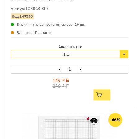
Артикул LXRBGR-BLS
Код 249350
В наличии на центральном складе - 29 шт.
...
Ваш город:
Под заказ
Заказать по:
1 шт.
149
10
a
276
13
a
-46%