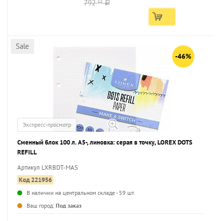
792
12
a
Sale
-46%
Экспресс-просмотр
Сменный блок 100 л. А5-, линовка: серая в точку, LOREX DOTS
REFILL
Артикул LXRBDT-MAS
Код 221956
В наличии на центральном складе - 59 шт.
...
Ваш город:
Под заказ