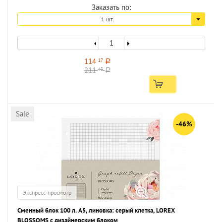
Заказать по:
1 шт.
114
17
a
211
43
a
Sale
-46%
Экспресс-просмотр
Сменный блок 100 л. А5, линовка: серый клетка, LOREX
BLOSSOMS с дизайнерским блоком