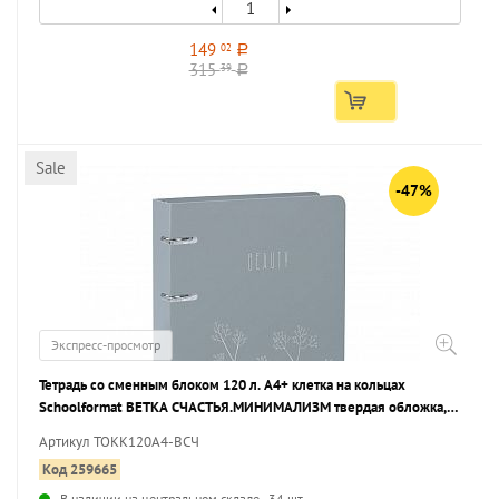
149
02
a
315
39
a
Sale
-47%
Экспресс-просмотр
Тетрадь со сменным блоком 120 л. А4+ клетка на кольцах
Schoolformat ВЕТКА СЧАСТЬЯ.МИНИМАЛИЗМ твердая обложка,
глянцевая ламинация
Артикул ТОКК120А4-ВСЧ
Код 259665
В наличии на центральном складе - 34 шт.