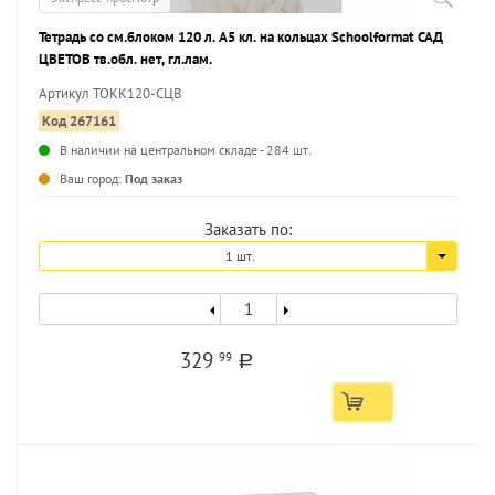
Тетрадь со см.блоком 120 л. А5 кл. на кольцах Schoolformat САД
ЦВЕТОВ тв.обл. нет, гл.лам.
Артикул ТОКК120-СЦВ
Код 267161
В наличии на центральном складе - 284 шт.
...
Ваш город:
Под заказ
Заказать по:
1 шт.
329
99
a