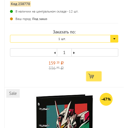
Код 238770
В наличии на центральном складе - 12 шт.
...
Ваш город:
Под заказ
Заказать по:
1 шт.
159
20
a
336
93
a
Sale
-47%