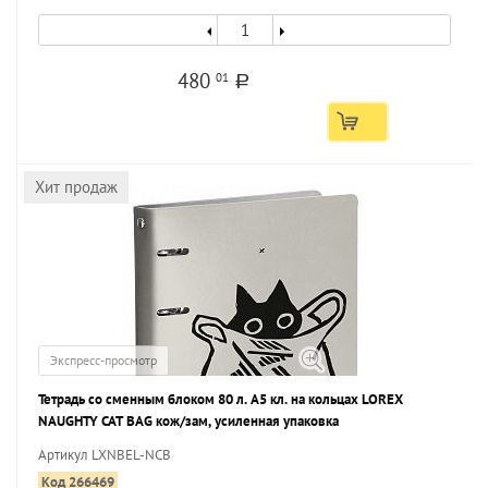
480
01
a
Хит продаж
Экспресс-просмотр
Тетрадь со сменным блоком 80 л. А5 кл. на кольцах LOREX
NAUGHTY CAT BAG кож/зам, усиленная упаковка
Артикул LXNBEL-NCB
Код 266469