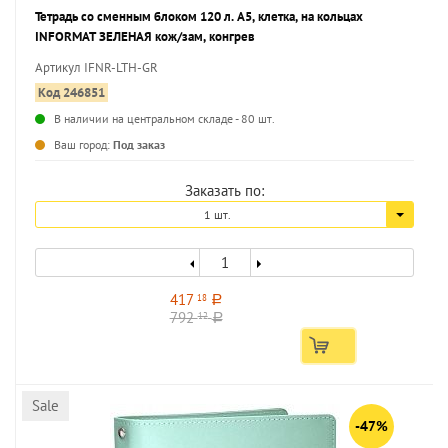
Тетрадь со сменным блоком 120 л. А5, клетка, на кольцах
INFORMAT ЗЕЛЕНАЯ кож/зам, конгрев
Артикул IFNR-LTH-GR
Код 246851
В наличии на центральном складе - 80 шт.
...
Ваш город:
Под заказ
Заказать по:
1 шт.
417
18
a
792
12
a
Sale
-47%