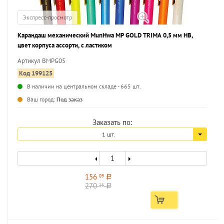
Экспресс-просмотр
Карандаш механический MunHwa MP GOLD TRIMA 0,5 мм НВ,
цвет корпуса ассорти, с ластиком
Артикул BMPG05
Код 199125
В наличии на центральном складе - 665 шт.
...
Ваш город:
Под заказ
Заказать по:
1 шт.
156
09
a
270
16
a