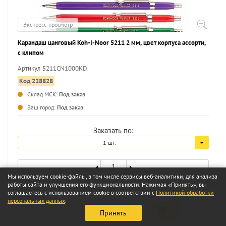
Экспресс-просмотр
Карандаш цанговый Koh-I-Noor 5211 2 мм, цвет корпуса ассорти,
с клипом
Артикул 5211CN1000KD
Код 228828
Склад МСК:
Под заказ
...
Ваш город:
Под заказ
Заказать по:
1 шт.
Мы используем cookie-файлы, в том числе сервисы веб-аналитики, для анализа
работы сайта и улучшения его функциональности. Нажимая «Принять», вы
691
22
a
соглашаетесь с использованием cookie в соответствии с
Политикой обработки
персональных данных
.
Принять