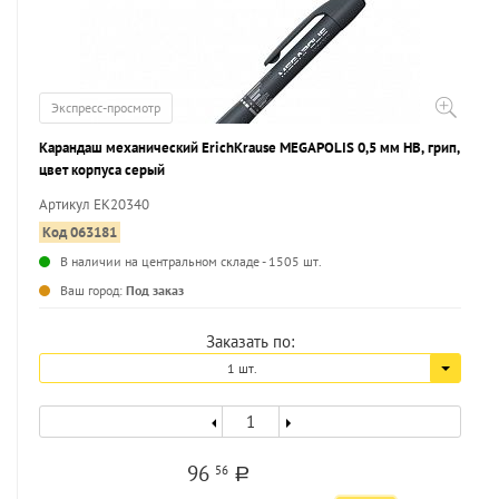
Экспресс-просмотр
Карандаш механический ErichKrause MEGAPOLIS 0,5 мм НВ, грип,
цвет корпуса серый
Артикул EK20340
Код 063181
В наличии на центральном складе - 1505 шт.
...
Ваш город:
Под заказ
Заказать по:
1 шт.
96
56
a