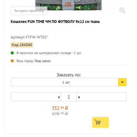
Экспресс-просмотр
Кошелек FUN TIME ЧМ ПО ФУТБОЛУ 9х12 см ткань
Артикул FTFW-WT01*
Код 184580
...
В наличии на центральном складе - 2 шт.
Ваш город:
Под заказ
Заказать по:
1 шт.
352
04
a
698
49
a