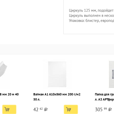
Циркуль 125 мм, подойдет
Циркуль выполнен в неско
Упаковка: блистер, европод
8 мм 20 м 40
Ватман А1 610х860 мм 200 г/м2
Папка для гр
50 л.
л. А3 АРТфор
м2
42
305
62
99
a
a