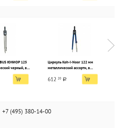
OBUS ЮНИОР 125
Циркуль Koh-I-Noor 122 мм
Циркул
еский черный, в
металлический ассорти, в
КЛАСС
блистере с европодвесом
металл
612
165
20
защитн
a
пласт
+7 (495) 380-14-00