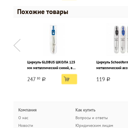
Похожие товары
Циркуль GLOBUS ШКОЛА 125
Циркуль Schoolfor
мм металлический синий, в
металлический ассо
чехле
пластиковом чехл
247
119
80
a
a
Компания
Как купить
О нас
Вопросы и ответы
Новости
Юридическим лицам