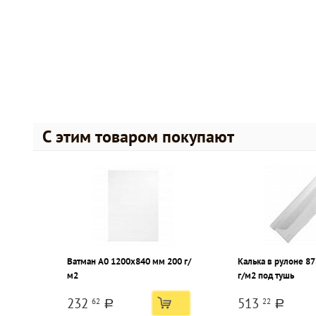
С этим товаром покупают
Ватман А0 1200х840 мм 200 г/
Калька в рулоне 87
м2
г/м2 под тушь
232
513
62
22
a
a