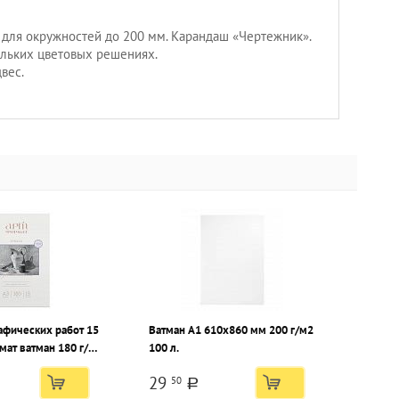
 для окружностей до 200 мм. Карандаш «Чертежник».
льких цветовых решениях.
вес.
афических работ 15
Ватман А1 610х860 мм 200 г/м2
мат ватман 180 г/
100 л.
29
50
a