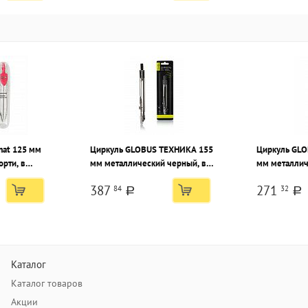
mat 125 мм
Циркуль GLOBUS ТЕХНИКА 155
Циркуль GL
рти, в
мм металлический черный, в
мм металлич
е
блистере с европодвесом
чехле
387
271
84
32
a
a
Каталог
Каталог товаров
Акции