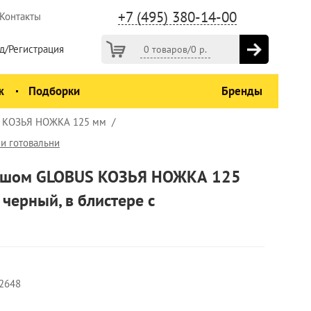
+7 (495) 380-14-00
Контакты
д/Регистрация
0 товаров
/
0
р.
ж
Подборки
Бренды
S КОЗЬЯ НОЖКА 125 мм
и готовальни
дашом GLOBUS КОЗЬЯ НОЖКА 125
черный, в блистере с
2648