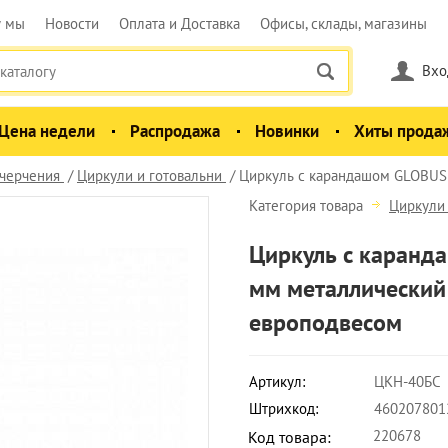
у мы
Новости
Оплата и Доставка
Офисы, склады, магазины
Вхо
Цена недели
Распродажа
Новинки
Хиты прода
черчения
Циркули и готовальни
Циркуль с карандашом GLOBU
Категория товара
Циркули 
Циркуль с каран
мм металлический 
европодвесом
Артикул:
ЦКН-40БС
Штрихкод:
460207801
220678
Код товара: