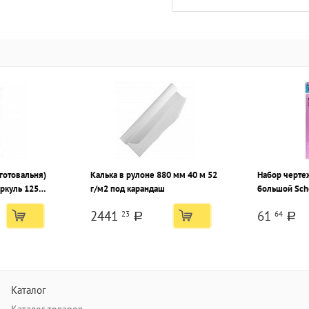
готовальня)
Калька в рулоне 880 мм 40 м 52
Набор черте
ркуль 125
г/м2 под карандаш
большой Sch
черный, 7
тонированный
2441
61
23
64
тиковом
европодвес
a
a
весом
Каталог