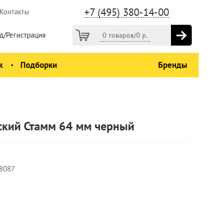
+7 (495) 380-14-00
Контакты
д/Регистрация
0 товаров
/
0
р.
ж
Подборки
Бренды
еский Стамм 64 мм черный
8087