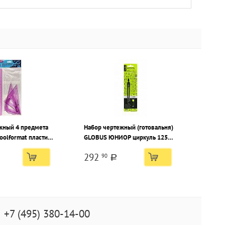
жный 4 предмета
Набор чертежный (готовальня)
oolformat пластик
GLOBUS ЮНИОР циркуль 125
 ассорти, с
мм металлический черный, 2
292
90
ом
предмета, в блистере с
a
европодвесом
+7 (495) 380-14-00