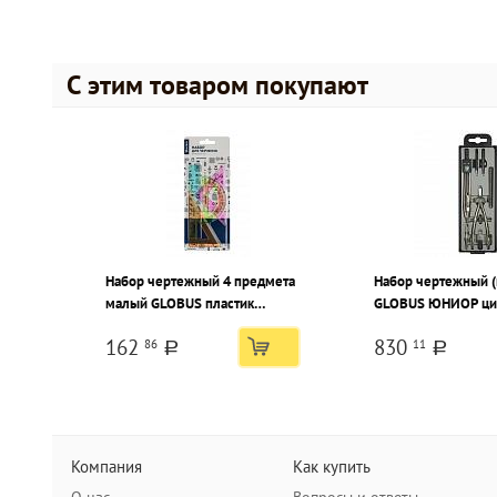
С этим товаром покупают
Набор чертежный 4 предмета
Набор чертежный (
малый GLOBUS пластик
GLOBUS ЮНИОР ци
тонированный ассорти, с
мм металлический 
162
830
86
11
европодвесом
предметов, в плас
a
a
пенале с европод
Компания
Как купить