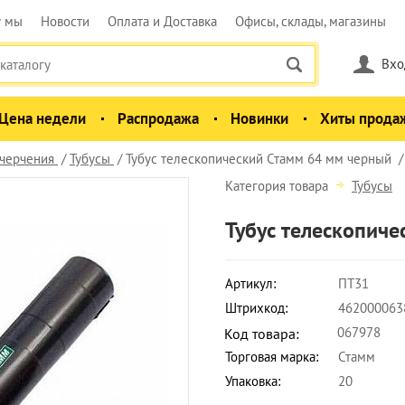
у мы
Новости
Оплата и Доставка
Офисы, склады, магазины
Вхо
Цена недели
Распродажа
Новинки
Хиты прода
черчения
Тубусы
Тубус телескопический Стамм 64 мм черный
Категория товара
Тубусы
Тубус телескопич
Артикул:
ПТ31
Штрихкод:
462000063
067978
Код товара:
Торговая марка:
Стамм
Упаковка:
20