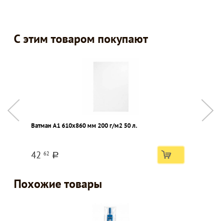
С этим товаром покупают
Ватман А1 610х860 мм 200 г/м2 50 л.
К
42
62
a
Похожие товары