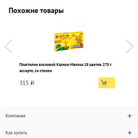
Похожие товары
Пластилин восковой Каляка-Маляка 18 цветов 270 г
П
ассорти, со стеком
а
315
a
Компания
Как купить