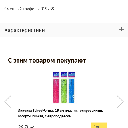
Сменный грифель: 019739.
Характеристики
С этим товаром покупают
Линейка Schoolformat 15 см пластик тонированный,
Н
ассорти, гибкая, с европодвесом
ц
б
28
76
a