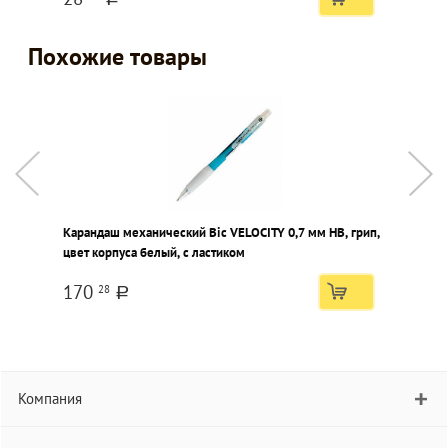
Похожие товары
Карандаш механический Bic VELOCITY 0,7 мм НВ, грип,
К
цвет корпуса белый, с ластиком
к
170
28
a
Компания