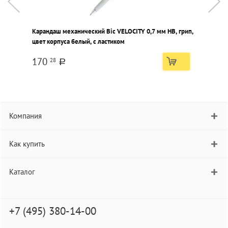
Карандаш механический Bic VELOCITY 0,7 мм НВ, грип,
К
цвет корпуса белый, с ластиком
к
170
28
a
Компания
Как купить
Каталог
+7 (495) 380-14-00