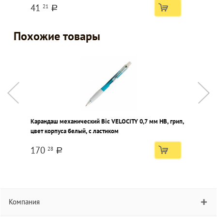
41
21
a
Похожие товары
Карандаш механический Bic VELOCITY 0,7 мм НВ, грип,
К
цвет корпуса белый, с ластиком
к
170
28
a
Компания