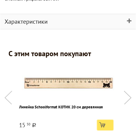
Характеристики
С этим товаром покупают
Линейка Schoolformat КОТИК 20 см деревянная
Н
ц
п
15
50
a