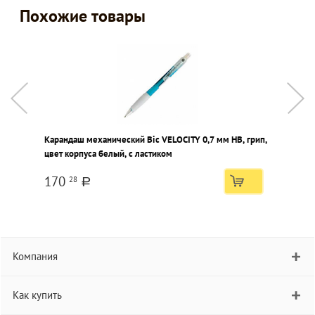
Похожие товары
Карандаш механический Bic VELOCITY 0,7 мм НВ, грип,
К
цвет корпуса белый, с ластиком
к
170
28
a
Компания
Как купить