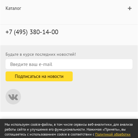
Каталог
+7 (495) 380-14-00
Будьте в курсе последних новостей!
© informat.ru — Интернет-магазин канцелярских товаров. 2001—
Мы используем cookie-файлы, в том числе сервисы веб-аналитики, для анализа
2026
работы сайта и улучшения его функциональности. Нажимая «Принять», вы
Все права защищены
соглашаетесь с использованием cookie в соответствии с
Политикой обработки