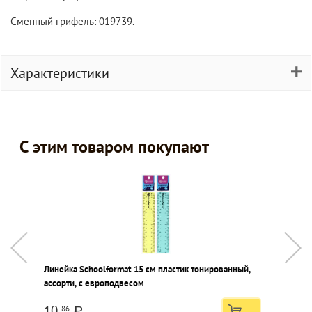
Сменный грифель: 019739.
Характеристики
С этим товаром покупают
Линейка Schoolformat 15 см пластик тонированный,
Ц
ассорти, с европодвесом
б
10
86
a