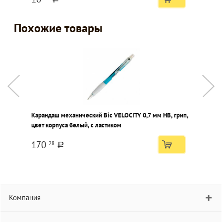
Похожие товары
Карандаш механический Bic VELOCITY 0,7 мм НВ, грип,
К
цвет корпуса белый, с ластиком
к
170
28
a
Компания