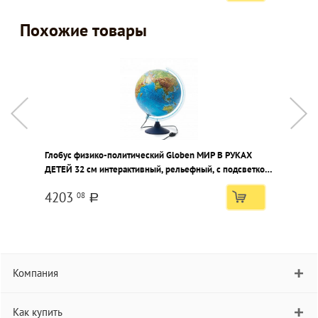
Похожие товары
Глобус физико-политический Globen МИР В РУКАХ
Г
ДЕТЕЙ 32 см интерактивный, рельефный, с подсветкой
и
от сети, двойная карта, VR- очки
д
4203
08
a
Компания
Как купить