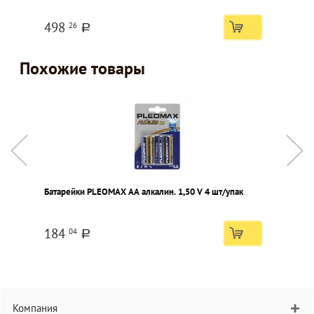
498
26
a
Похожие товары
Батарейки PLEOMAX AA алкалин. 1,50 V 4 шт/упак
Б
ш
184
04
a
Компания