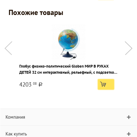
Похожие товары
Глобус физико-политический Globen МИР В РУКАХ
Г
ДЕТЕЙ 32 см интерактивный, рельефный, с подсветкой
и
от сети, двойная карта, VR- очки
д
4203
08
a
Компания
Как купить