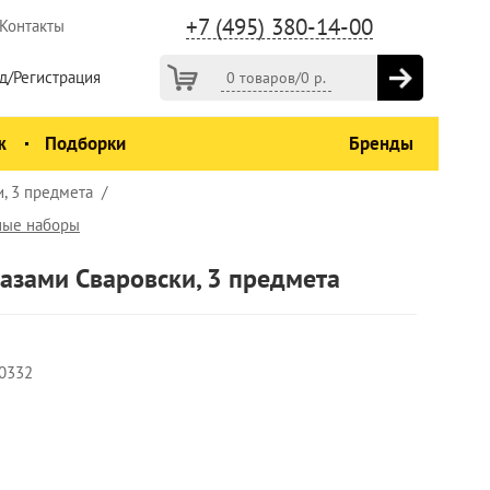
+7 (495) 380-14-00
Контакты
д/Регистрация
0 товаров
/
0
р.
ж
Подборки
Бренды
, 3 предмета
ные наборы
азами Сваровски, 3 предмета
0332