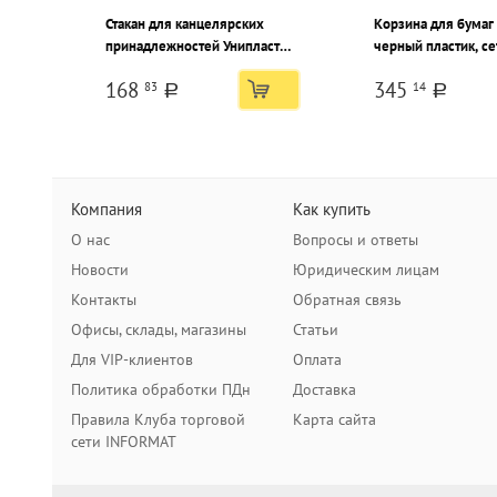
Стакан для канцелярских
Корзина для бумаг
принадлежностей Унипласт
черный пластик, се
70x70x100 мм, прозрачный
круглая
168
345
83
14
пластик
a
a
Компания
Как купить
О нас
Вопросы и ответы
Новости
Юридическим лицам
Контакты
Обратная связь
Офисы, склады, магазины
Статьи
Для VIP-клиентов
Оплата
Политика обработки ПДн
Доставка
Правила Клуба торговой
Карта сайта
сети INFORMAT