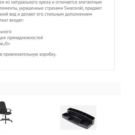
н из натурального ореха и отличается элегантным
лементы, украшенные стразами Swarovski, придают
ний вид и делают его стильным дополнением
лект входят:
льного
щих принадлежностей
к./li>
 в привлекательную коробку.