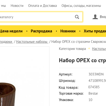
у мы
Новости
Оплата и Доставка
Офисы, склады, магазины
Вхо
Цена недели
Распродажа
Новинки
Хиты прода
 подарки
Настольные наборы
Набор ОРЕХ со стразами Сваровски
Категория товара
Настоль
Набор ОРЕХ со стр
Артикул:
3033WDN
Штрихкод:
471089913
074385
Код товара:
Торговая марка:
Bestar
Упаковка:
10