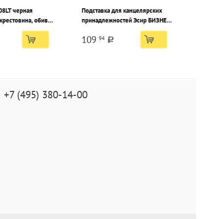
08LT черная
Подставка для канцелярских
крестовина, обивка
принадлежностей Эсир БИЗНЕС
, подлокотники
1250х100х62 мм, черный
109
94
пластик
a
+7 (495) 380-14-00