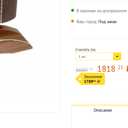
В наличии на центральном с
Ваш город:
Под заказ
Считать по:
1 шт.
1818
21
3607
57
Экономия
1789
36
a
Описание