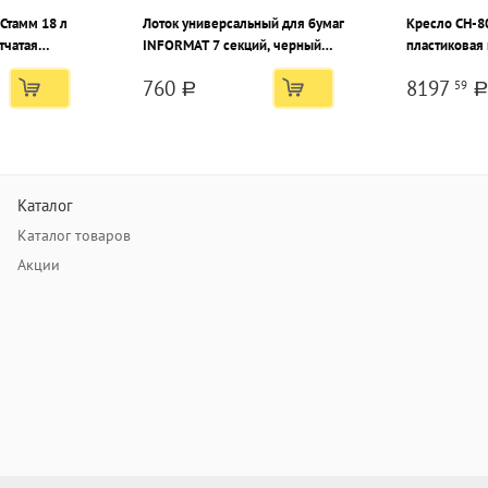
 Стамм 18 л
Лоток универсальный для бумаг
Кресло CH-8
тчатая
INFORMAT 7 секций, черный
пластиковая 
пластик
черная ткань
760
8197
59
пластик
a
a
Каталог
Каталог товаров
Акции